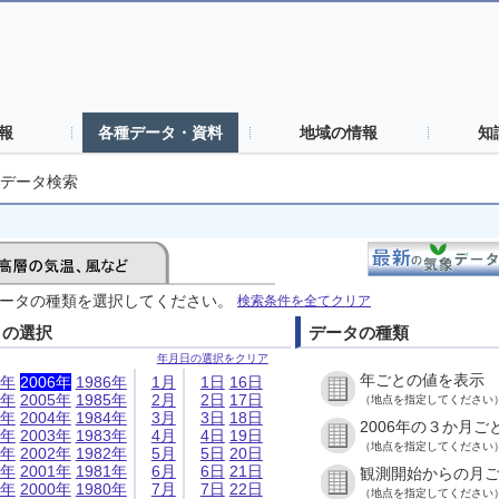
報
各種データ・資料
地域の情報
知
データ検索
ータの種類を選択してください。
検索条件を全てクリア
日の選択
データの種類
年月日の選択をクリア
年ごとの値を表示
6年
2006年
1986年
1月
1日
16日
5年
2005年
1985年
2月
2日
17日
（地点を指定してください
4年
2004年
1984年
3月
3日
18日
2006年の３か月ご
3年
2003年
1983年
4月
4日
19日
（地点を指定してください
2年
2002年
1982年
5月
5日
20日
1年
2001年
1981年
6月
6日
21日
観測開始からの月
0年
2000年
1980年
7月
7日
22日
（地点を指定してください