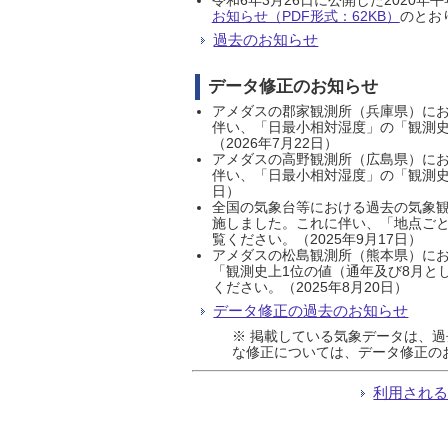
お知らせ（PDF形式：62KB）
のとおり
過去のお知らせ
データ修正のお知らせ
アメダスの郡家観測所（兵庫県）におい
伴い、「日最小相対湿度」の「観測史
（2026年7月22日）
アメダスの高野観測所（広島県）におい
伴い、「日最小相対湿度」の「観測史
日）
全国の気象台等における過去の気象観
施しました。これに伴い、「地点ごと
覧ください。（2025年9月17日）
アメダスの松島観測所（熊本県）にお
「観測史上1位の値（通年及び8月と
ください。（2025年8月20日）
データ修正の過去のお知らせ
※ 掲載している気象データは、
な修正については、データ修正の
利用され