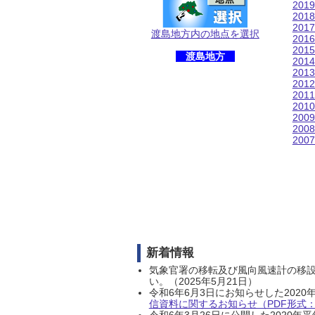
201
201
201
渡島地方内の地点を選択
201
201
渡島地方
201
201
201
201
201
200
200
200
新着情報
気象官署の移転及び風向風速計の移
い。（2025年5月21日）
令和6年6月3日にお知らせした202
信資料に関するお知らせ（PDF形式：1
令和6年3月26日に公開した202