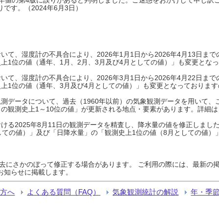
です。（2024年6月3日）
て、湿度計の不具合により、2026年1月1日から2026年4月13日
上1位の値（通年、1月、2月、3月及び4月としての値）」も変更とな
て、湿度計の不具合により、2026年3月1日から2026年4月22日
上1位の値（通年、3月及び4月としての値）」も変更となっておりますので
測データについて、過去（1960年以前）の気象観測データを用いて、
の観測史上1～10位の値」が更新される地点・要素があります。詳細は
ける2025年8月11日の観測データを精査し、降水量の値を修正しまし
しての値）」及び「日降水量」の「観測史上1位の値（8月としての値）
過去にさかのぼって修正する場合があります。 ご利用の際には、最新の掲
お知らせに掲載します。
る方へ
よくある質問（FAQ）
気象観測統計の解説
年・季