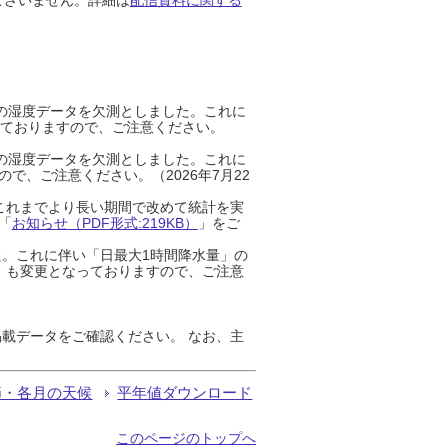
までの湿度データを欠測としました。これに
っておりますので、ご注意ください。
までの湿度データを欠測としました。これに
、ご注意ください。（2026年7月22
これまでより長い期間で改めて統計を実
「
お知らせ（PDF形式:219KB）
」をご
た。これに伴い「日最大1時間降水量」の
」も変更となっておりますので、ご注意
載データをご確認ください。 なお、主
節・各月の天候
平年値ダウンロード
このページのトップへ