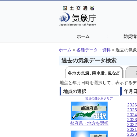
ホーム
防災情
ホーム
>
各種データ・資料
>
過去の気象
過去の気象データ検索
地点と年月日時を選択して、表示するデ
地点の選択
年月
地点の選択をクリア
202
202
202
202
都府県・地方を選択
202
202
202