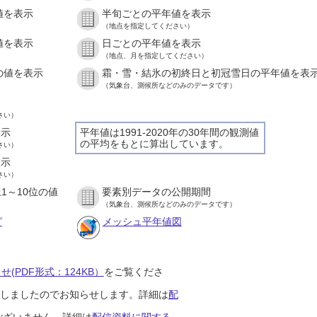
値を表示
半旬ごとの平年値を表示
）
（地点を指定してください）
値を表示
日ごとの平年値を表示
）
（地点、月を指定してください）
の値を表示
霜・雪・結氷の初終日と初冠雪日の平年値を表
）
（気象台、測候所などのみのデータです）
さい）
表示
平年値は1991-2020年の30年間の観測値
の平均をもとに算出しています。
さい）
表示
さい）
1～10位の値
要素別データの公開期間
）
（気象台、測候所などのみのデータです）
グ
メッシュ平年値図
(PDF形式：124KB）
をご覧くださ
開始しましたのでお知らせします。詳細は
配
ございません。詳細は
配信資料に関する