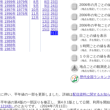
9年
1999年
1979年
8月
8日
23日
2006年の月ごとの
8年
1998年
1978年
9月
9日
24日
7年
1997年
1977年
10月
10日
25日
（地点を指定してください
6年
1996年
1976年
11月
11日
26日
2006年の旬ごとの
5年
1995年
12月
12日
27日
（地点を指定してください
4年
1994年
13日
28日
3年
1993年
14日
29日
2006年の半旬ごと
2年
1992年
15日
30日
（地点を指定してください
1年
1991年
31日
日ごとの値を表示
0年
1990年
（地点、月を指定してくだ
9年
1989年
8年
1988年
１時間ごとの値を
7年
1987年
（地点、月を指定してくだ
１０分ごとの値を
（地点、月を指定してくだ
地点ごとの観測史上
（地点を指定してください
歴代全国ランキン
設に伴い、平年値の一部を更新しました。詳細は
配信資料に関するお知らせ
0年平年値の第4版の一部誤りを修正し、第4.0.1版として公開、利用を
21KB）
のとおりです。（2024年7月11日）
0年平年値の第4版に誤りがあると判明しました。ご迷惑をおかけして申し訳