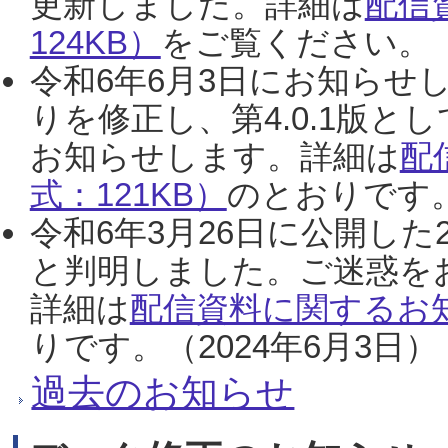
更新しました。詳細は
配信
124KB）
をご覧ください。（2
令和6年6月3日にお知らせし
りを修正し、第4.0.1版
お知らせします。詳細は
配
式：121KB）
のとおりです。
令和6年3月26日に公開した
と判明しました。ご迷惑を
詳細は
配信資料に関するお知
りです。（2024年6月3日）
過去のお知らせ