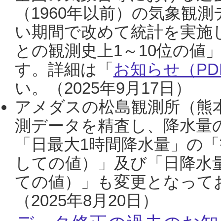
（1960年以前）の気象観
い期間で改めて統計を実施
との観測史上1～10位の値
す。詳細は「
お知らせ（PDF
い。（2025年9月17日）
アメダスの松島観測所（熊本
測データを精査し、降水量
「日最大1時間降水量」の「
しての値）」及び「日降水
ての値）」も変更となって
（2025年8月20日）