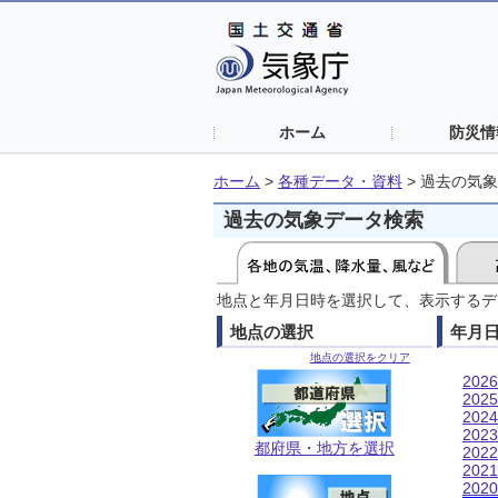
ホーム
防災情
ホーム
>
各種データ・資料
>
過去の気象
過去の気象データ検索
地点と年月日時を選択して、表示するデ
地点の選択
年月
地点の選択をクリア
202
202
202
202
都府県・地方を選択
202
202
202