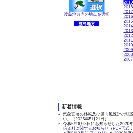
201
201
201
渡島地方内の地点を選択
201
201
渡島地方
201
201
201
201
201
200
200
200
新着情報
気象官署の移転及び風向風速計の移
い。（2025年5月21日）
令和6年6月3日にお知らせした202
信資料に関するお知らせ（PDF形式：1
令和6年3月26日に公開した202