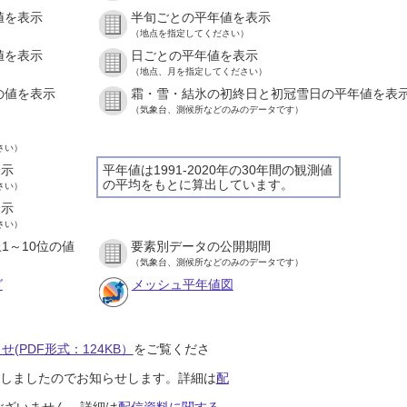
値を表示
半旬ごとの平年値を表示
）
（地点を指定してください）
値を表示
日ごとの平年値を表示
）
（地点、月を指定してください）
の値を表示
霜・雪・結氷の初終日と初冠雪日の平年値を表
）
（気象台、測候所などのみのデータです）
さい）
表示
平年値は1991-2020年の30年間の観測値
の平均をもとに算出しています。
さい）
表示
さい）
1～10位の値
要素別データの公開期間
）
（気象台、測候所などのみのデータです）
グ
メッシュ平年値図
(PDF形式：124KB）
をご覧くださ
開始しましたのでお知らせします。詳細は
配
ございません。詳細は
配信資料に関する