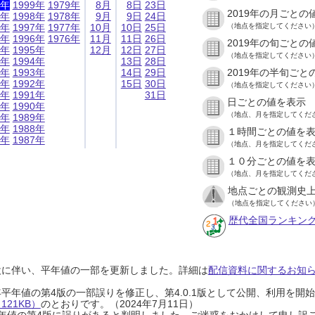
9年
1999年
1979年
8月
8日
23日
2019年の月ごとの
8年
1998年
1978年
9月
9日
24日
7年
1997年
1977年
10月
10日
25日
（地点を指定してください
6年
1996年
1976年
11月
11日
26日
2019年の旬ごとの
5年
1995年
12月
12日
27日
（地点を指定してください
4年
1994年
13日
28日
3年
1993年
14日
29日
2019年の半旬ごと
2年
1992年
15日
30日
（地点を指定してください
1年
1991年
31日
日ごとの値を表示
0年
1990年
（地点、月を指定してくだ
9年
1989年
8年
1988年
１時間ごとの値を
7年
1987年
（地点、月を指定してくだ
１０分ごとの値を
（地点、月を指定してくだ
地点ごとの観測史上
（地点を指定してください
歴代全国ランキン
設に伴い、平年値の一部を更新しました。詳細は
配信資料に関するお知らせ
0年平年値の第4版の一部誤りを修正し、第4.0.1版として公開、利用を
21KB）
のとおりです。（2024年7月11日）
0年平年値の第4版に誤りがあると判明しました。ご迷惑をおかけして申し訳