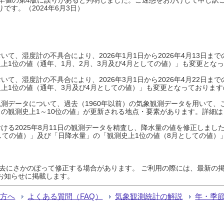
です。（2024年6月3日）
て、湿度計の不具合により、2026年1月1日から2026年4月13日
上1位の値（通年、1月、2月、3月及び4月としての値）」も変更とな
て、湿度計の不具合により、2026年3月1日から2026年4月22日
上1位の値（通年、3月及び4月としての値）」も変更となっておりますので
測データについて、過去（1960年以前）の気象観測データを用いて、
の観測史上1～10位の値」が更新される地点・要素があります。詳細は
ける2025年8月11日の観測データを精査し、降水量の値を修正しまし
しての値）」及び「日降水量」の「観測史上1位の値（8月としての値）
過去にさかのぼって修正する場合があります。 ご利用の際には、最新の掲
お知らせに掲載します。
る方へ
よくある質問（FAQ）
気象観測統計の解説
年・季