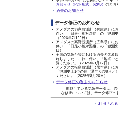
お知らせ（PDF形式：62KB）
のとおり
過去のお知らせ
データ修正のお知らせ
アメダスの郡家観測所（兵庫県）におい
伴い、「日最小相対湿度」の「観測史
（2026年7月22日）
アメダスの高野観測所（広島県）におい
伴い、「日最小相対湿度」の「観測史
日）
全国の気象台等における過去の気象観
施しました。これに伴い、「地点ごと
覧ください。（2025年9月17日）
アメダスの松島観測所（熊本県）にお
「観測史上1位の値（通年及び8月と
ください。（2025年8月20日）
データ修正の過去のお知らせ
※ 掲載している気象データは、
な修正については、データ修正の
利用され