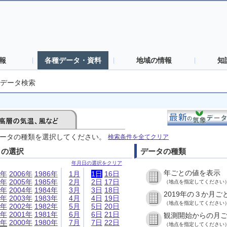
報
各種データ・資料
地域の情報
知
データ検索
ータの種類を選択してください。
検索条件を全てクリア
日の選択
データの種類
年月日の選択をクリア
年ごとの値を表示
6年
2006年
1986年
1月
1日
16日
5年
2005年
1985年
2月
2日
17日
（地点を指定してください
4年
2004年
1984年
3月
3日
18日
2019年の３か月ご
3年
2003年
1983年
4月
4日
19日
（地点を指定してください
2年
2002年
1982年
5月
5日
20日
1年
2001年
1981年
6月
6日
21日
観測開始からの月
0年
2000年
1980年
7月
7日
22日
（地点を指定してください