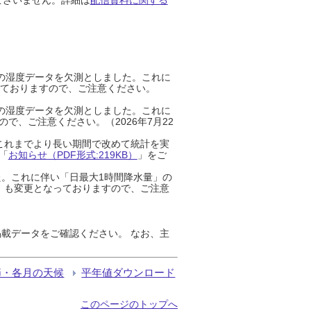
までの湿度データを欠測としました。これに
っておりますので、ご注意ください。
までの湿度データを欠測としました。これに
、ご注意ください。（2026年7月22
これまでより長い期間で改めて統計を実
「
お知らせ（PDF形式:219KB）
」をご
た。これに伴い「日最大1時間降水量」の
」も変更となっておりますので、ご注意
載データをご確認ください。 なお、主
節・各月の天候
平年値ダウンロード
このページのトップへ