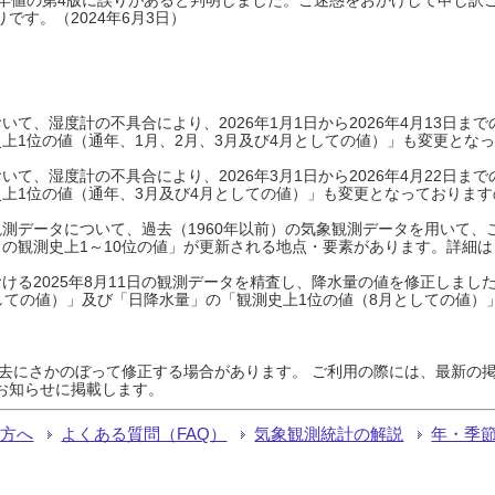
です。（2024年6月3日）
て、湿度計の不具合により、2026年1月1日から2026年4月13日
上1位の値（通年、1月、2月、3月及び4月としての値）」も変更とな
て、湿度計の不具合により、2026年3月1日から2026年4月22日
上1位の値（通年、3月及び4月としての値）」も変更となっておりますので
測データについて、過去（1960年以前）の気象観測データを用いて、
の観測史上1～10位の値」が更新される地点・要素があります。詳細は
ける2025年8月11日の観測データを精査し、降水量の値を修正しまし
しての値）」及び「日降水量」の「観測史上1位の値（8月としての値）
過去にさかのぼって修正する場合があります。 ご利用の際には、最新の掲
お知らせに掲載します。
る方へ
よくある質問（FAQ）
気象観測統計の解説
年・季