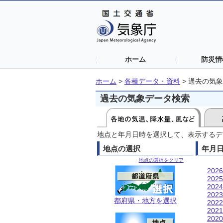
ホーム
防災情
ホーム
>
各種データ・資料
>
過去の気象
過去の気象データ検索
地点と年月日時を選択して、表示するデ
地点の選択
年月
地点の選択をクリア
202
202
202
202
都府県・地方を選択
202
202
202