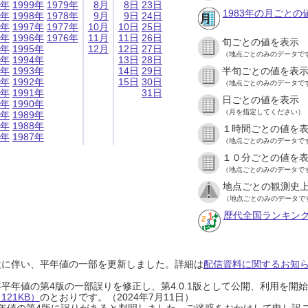
9年
1999年
1979年
8月
8日
23日
1983年の月ごとの
8年
1998年
1978年
9月
9日
24日
7年
1997年
1977年
10月
10日
25日
6年
1996年
1976年
11月
11日
26日
旬ごとの値を表示
5年
1995年
12月
12日
27日
（地点ごとのみのデータで
4年
1994年
13日
28日
3年
1993年
14日
29日
半旬ごとの値を表
2年
1992年
15日
30日
（地点ごとのみのデータで
1年
1991年
31日
日ごとの値を表示
0年
1990年
（月を指定してください）
9年
1989年
8年
1988年
１時間ごとの値を
7年
1987年
（地点ごとのみのデータで
１０分ごとの値を
（地点ごとのみのデータで
地点ごとの観測史上
（地点ごとのみのデータで
歴代全国ランキン
設に伴い、平年値の一部を更新しました。詳細は
配信資料に関するお知らせ
0年平年値の第4版の一部誤りを修正し、第4.0.1版として公開、利用を
21KB）
のとおりです。（2024年7月11日）
0年平年値の第4版に誤りがあると判明しました。ご迷惑をおかけして申し訳