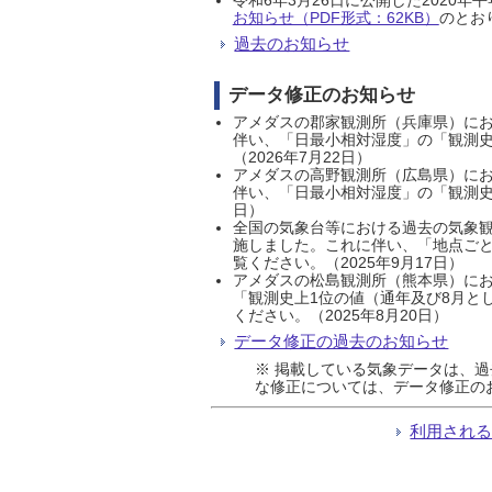
お知らせ（PDF形式：62KB）
のとおり
過去のお知らせ
データ修正のお知らせ
アメダスの郡家観測所（兵庫県）におい
伴い、「日最小相対湿度」の「観測史
（2026年7月22日）
アメダスの高野観測所（広島県）におい
伴い、「日最小相対湿度」の「観測史
日）
全国の気象台等における過去の気象観
施しました。これに伴い、「地点ごと
覧ください。（2025年9月17日）
アメダスの松島観測所（熊本県）にお
「観測史上1位の値（通年及び8月と
ください。（2025年8月20日）
データ修正の過去のお知らせ
※ 掲載している気象データは、
な修正については、データ修正の
利用され