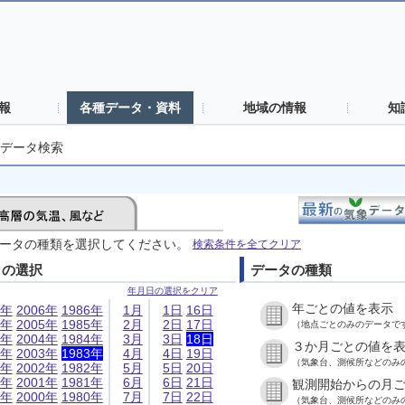
報
各種データ・資料
地域の情報
知
データ検索
ータの種類を選択してください。
検索条件を全てクリア
日の選択
データの種類
年月日の選択をクリア
年ごとの値を表示
6年
2006年
1986年
1月
1日
16日
5年
2005年
1985年
2月
2日
17日
（地点ごとのみのデータで
4年
2004年
1984年
3月
3日
18日
３か月ごとの値を
3年
2003年
1983年
4月
4日
19日
（気象台、測候所などのみ
2年
2002年
1982年
5月
5日
20日
1年
2001年
1981年
6月
6日
21日
観測開始からの月
0年
2000年
1980年
7月
7日
22日
（気象台、測候所などのみ