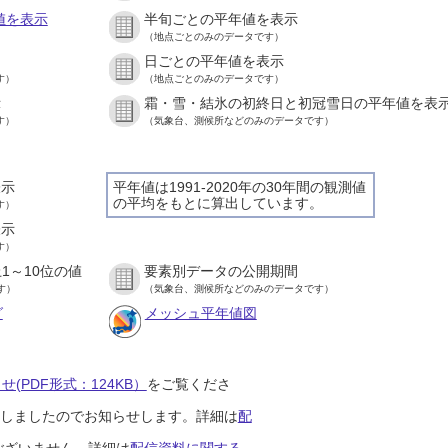
値を表示
半旬ごとの平年値を表示
（地点ごとのみのデータです）
日ごとの平年値を表示
す）
（地点ごとのみのデータです）
示
霜・雪・結氷の初終日と初冠雪日の平年値を表
す）
（気象台、測候所などのみのデータです）
表示
平年値は1991-2020年の30年間の観測値
の平均をもとに算出しています。
す）
表示
す）
1～10位の値
要素別データの公開期間
す）
（気象台、測候所などのみのデータです）
グ
メッシュ平年値図
(PDF形式：124KB）
をご覧くださ
開始しましたのでお知らせします。詳細は
配
ございません。詳細は
配信資料に関する