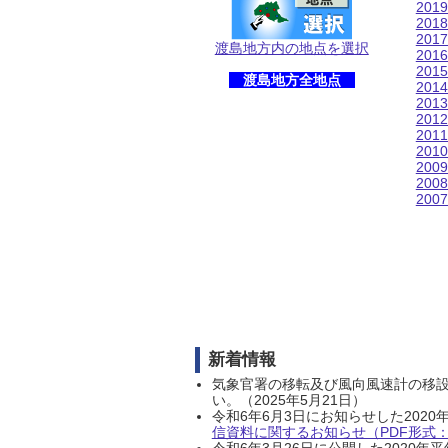
201
201
201
渡島地方内の地点を選択
201
201
渡島地方全地点
201
201
201
201
201
200
200
200
新着情報
気象官署の移転及び風向風速計の移
い。（2025年5月21日）
令和6年6月3日にお知らせした202
信資料に関するお知らせ（PDF形式：1
令和6年3月26日に公開した202