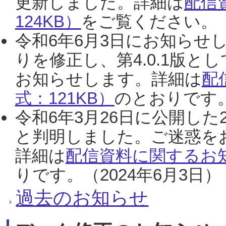
更新しました。詳細は
配信
124KB）
をご覧ください。（2
令和6年6月3日にお知らせし
りを修正し、第4.0.1版
お知らせします。詳細は
配
式：121KB）
のとおりです。
令和6年3月26日に公開した
と判明しました。ご迷惑を
詳細は
配信資料に関するお知
りです。（2024年6月3日）
過去のお知らせ