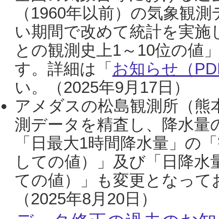
（1960年以前）の気象観
い期間で改めて統計を実施
との観測史上1～10位の値
す。詳細は「
お知らせ（PDF
い。（2025年9月17日）
アメダスの松島観測所（熊本
測データを精査し、降水量
「日最大1時間降水量」の「
しての値）」及び「日降水
ての値）」も変更となって
（2025年8月20日）