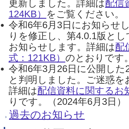
更新しました。詳細は
配信
124KB）
をご覧ください。（2
令和6年6月3日にお知らせし
りを修正し、第4.0.1版
お知らせします。詳細は
配
式：121KB）
のとおりです。
令和6年3月26日に公開した
と判明しました。ご迷惑を
詳細は
配信資料に関するお知
りです。（2024年6月3日）
過去のお知らせ