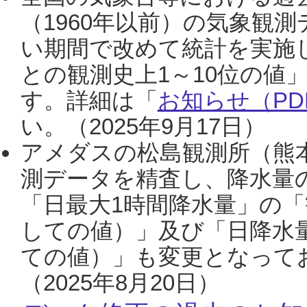
（1960年以前）の気象観
い期間で改めて統計を実施
との観測史上1～10位の値
す。詳細は「
お知らせ（PDF
い。（2025年9月17日）
アメダスの松島観測所（熊本
測データを精査し、降水量
「日最大1時間降水量」の「
しての値）」及び「日降水
ての値）」も変更となって
（2025年8月20日）