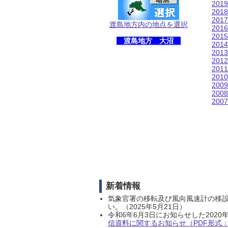
201
201
201
渡島地方内の地点を選択
201
201
渡島地方 大沼
201
201
201
201
201
200
200
200
新着情報
気象官署の移転及び風向風速計の移
い。（2025年5月21日）
令和6年6月3日にお知らせした202
信資料に関するお知らせ（PDF形式：1