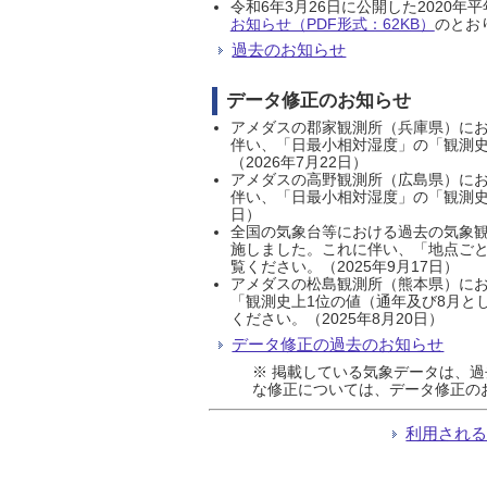
令和6年3月26日に公開した202
お知らせ（PDF形式：62KB）
のとおり
過去のお知らせ
データ修正のお知らせ
アメダスの郡家観測所（兵庫県）におい
伴い、「日最小相対湿度」の「観測史
（2026年7月22日）
アメダスの高野観測所（広島県）におい
伴い、「日最小相対湿度」の「観測史
日）
全国の気象台等における過去の気象観
施しました。これに伴い、「地点ごと
覧ください。（2025年9月17日）
アメダスの松島観測所（熊本県）にお
「観測史上1位の値（通年及び8月と
ください。（2025年8月20日）
データ修正の過去のお知らせ
※ 掲載している気象データは、
な修正については、データ修正の
利用され