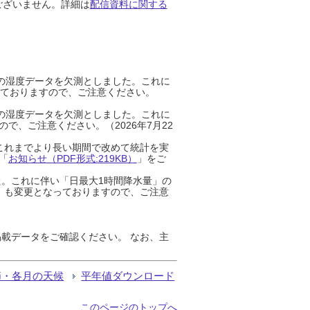
ございません。詳細は
配信資料に関する
までの湿度データを欠測としました。これに
っておりますので、ご注意ください。
までの湿度データを欠測としました。これに
、ご注意ください。（2026年7月22
これまでより長い期間で改めて統計を実
「
お知らせ（PDF形式:219KB）
」をご
た。これに伴い「日最大1時間降水量」の
」も変更となっておりますので、ご注意
載データをご確認ください。 なお、主
節・各月の天候
平年値ダウンロード
このページのトップへ