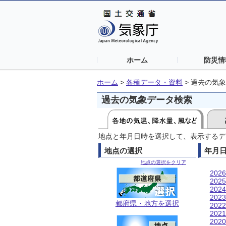
ホーム
防災情
ホーム
>
各種データ・資料
>
過去の気象
過去の気象データ検索
地点と年月日時を選択して、表示するデ
地点の選択
年月
地点の選択をクリア
202
202
202
202
都府県・地方を選択
202
202
202