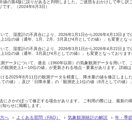
0年平年値の第4版に誤りがあると判明しました。ご迷惑をおかけして申し訳
です。（2024年6月3日）
て、湿度計の不具合により、2026年1月1日から2026年4月13日
上1位の値（通年、1月、2月、3月及び4月としての値）」も変更とな
て、湿度計の不具合により、2026年3月1日から2026年4月22日
上1位の値（通年、3月及び4月としての値）」も変更となっておりますので
測データについて、過去（1960年以前）の気象観測データを用いて、
の観測史上1～10位の値」が更新される地点・要素があります。詳細は
ける2025年8月11日の観測データを精査し、降水量の値を修正しまし
しての値）」及び「日降水量」の「観測史上1位の値（8月としての値）
過去にさかのぼって修正する場合があります。 ご利用の際には、最新の掲
お知らせに掲載します。
る方へ
よくある質問（FAQ）
気象観測統計の解説
年・季