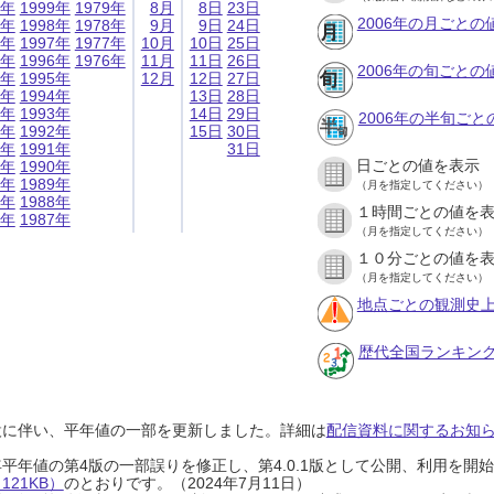
9年
1999年
1979年
8月
8日
23日
2006年の月ごとの
8年
1998年
1978年
9月
9日
24日
7年
1997年
1977年
10月
10日
25日
6年
1996年
1976年
11月
11日
26日
2006年の旬ごとの
5年
1995年
12月
12日
27日
4年
1994年
13日
28日
3年
1993年
14日
29日
2006年の半旬ご
2年
1992年
15日
30日
1年
1991年
31日
日ごとの値を表示
0年
1990年
9年
1989年
（月を指定してください）
8年
1988年
１時間ごとの値を
7年
1987年
（月を指定してください）
１０分ごとの値を
（月を指定してください）
地点ごとの観測史上
歴代全国ランキン
設に伴い、平年値の一部を更新しました。詳細は
配信資料に関するお知らせ
0年平年値の第4版の一部誤りを修正し、第4.0.1版として公開、利用を
21KB）
のとおりです。（2024年7月11日）