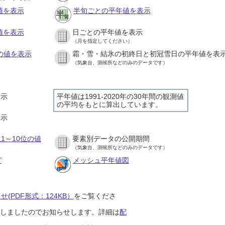
値を表示
半旬ごとの平年値を表示
値を表示
日ごとの平年値を表示
（月を指定してください）
との値を表示
霜・雪・結氷の初終日と初冠雪日の平年値を表
（気象台、測候所などのみのデータです）
表示
平年値は1991-2020年の30年間の観測値
の平均をもとに算出しています。
表示
1～10位の値
要素別データの公開期間
（気象台、測候所などのみのデータです）
グ
メッシュ平年値図
(PDF形式：124KB）
をご覧くださ
開始しましたのでお知らせします。詳細は
配