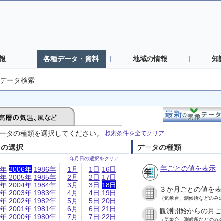
報
各種データ・資料
地域の情報
知
データ検索
ータの種類を選択してください。
検索条件を全てクリア
日の選択
データの種類
年月日の選択をクリア
年ごとの値を表示
6年
2006年
1986年
1月
1日
16日
5年
2005年
1985年
2月
2日
17日
4年
2004年
1984年
3月
3日
18日
３か月ごとの値を
3年
2003年
1983年
4月
4日
19日
（気象台、測候所などのみ
2年
2002年
1982年
5月
5日
20日
1年
2001年
1981年
6月
6日
21日
観測開始からの月
0年
2000年
1980年
7月
7日
22日
（気象台、測候所などのみ