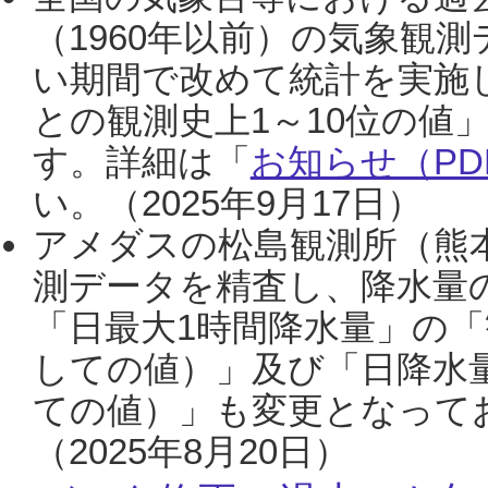
（1960年以前）の気象観
い期間で改めて統計を実施
との観測史上1～10位の値
す。詳細は「
お知らせ（PDF
い。（2025年9月17日）
アメダスの松島観測所（熊本
測データを精査し、降水量
「日最大1時間降水量」の「
しての値）」及び「日降水
ての値）」も変更となって
（2025年8月20日）