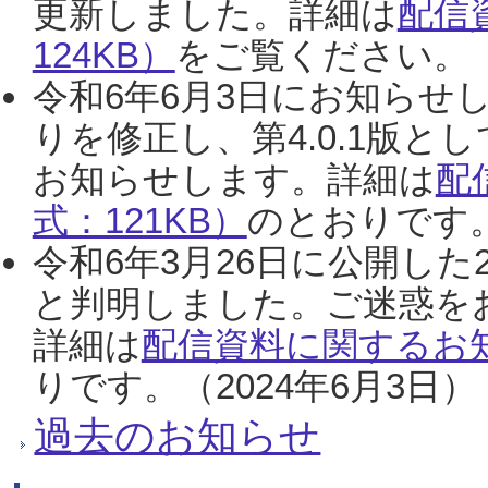
更新しました。詳細は
配信
124KB）
をご覧ください。（2
令和6年6月3日にお知らせし
りを修正し、第4.0.1版
お知らせします。詳細は
配
式：121KB）
のとおりです。
令和6年3月26日に公開した
と判明しました。ご迷惑を
詳細は
配信資料に関するお知
りです。（2024年6月3日）
過去のお知らせ