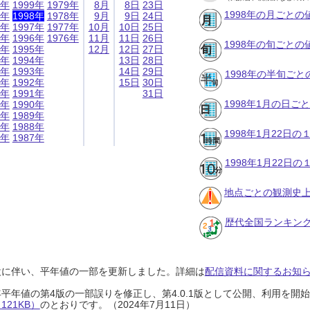
9年
1999年
1979年
8月
8日
23日
1998年の月ごとの
8年
1998年
1978年
9月
9日
24日
7年
1997年
1977年
10月
10日
25日
6年
1996年
1976年
11月
11日
26日
1998年の旬ごとの
5年
1995年
12月
12日
27日
4年
1994年
13日
28日
3年
1993年
14日
29日
1998年の半旬ご
2年
1992年
15日
30日
1年
1991年
31日
1998年1月の日ご
0年
1990年
9年
1989年
8年
1988年
1998年1月22日
7年
1987年
1998年1月22日
地点ごとの観測史上
歴代全国ランキン
設に伴い、平年値の一部を更新しました。詳細は
配信資料に関するお知らせ
0年平年値の第4版の一部誤りを修正し、第4.0.1版として公開、利用を
21KB）
のとおりです。（2024年7月11日）