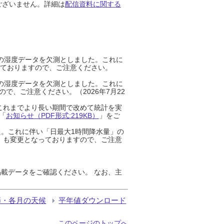
ございません。詳細は
配信資料に関する
までの湿度データを欠測としました。これに
っておりますので、ご注意ください。
までの湿度データを欠測としました。これに
、ご注意ください。（2026年7月22
これまでより長い期間で改めて統計を実
「
お知らせ（PDF形式:219KB）
」をご
た。これに伴い「日最大1時間降水量」の
」も変更となっておりますので、ご注意
載データをご確認ください。 なお、主
節・各月の天候
平年値ダウンロード
このページのトップへ