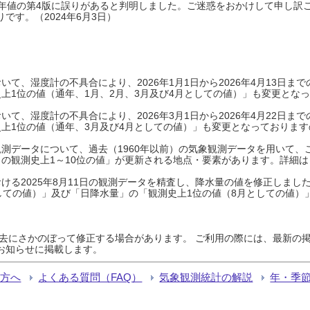
0年平年値の第4版に誤りがあると判明しました。ご迷惑をおかけして申し訳
です。（2024年6月3日）
て、湿度計の不具合により、2026年1月1日から2026年4月13日
上1位の値（通年、1月、2月、3月及び4月としての値）」も変更とな
て、湿度計の不具合により、2026年3月1日から2026年4月22日
上1位の値（通年、3月及び4月としての値）」も変更となっておりますので
測データについて、過去（1960年以前）の気象観測データを用いて、
の観測史上1～10位の値」が更新される地点・要素があります。詳細は
ける2025年8月11日の観測データを精査し、降水量の値を修正しまし
しての値）」及び「日降水量」の「観測史上1位の値（8月としての値）
過去にさかのぼって修正する場合があります。 ご利用の際には、最新の掲
お知らせに掲載します。
る方へ
よくある質問（FAQ）
気象観測統計の解説
年・季