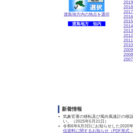
201
201
201
渡島地方内の地点を選択
201
201
渡島地方 知内
201
201
201
201
201
200
200
200
新着情報
気象官署の移転及び風向風速計の移
い。（2025年5月21日）
令和6年6月3日にお知らせした202
信資料に関するお知らせ（PDF形式：1