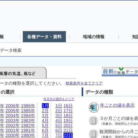
報
各種データ・資料
地域の情報
知
データ検索
ータの種類を選択してください。
検索条件を全てクリア
日の選択
データの種類
年月日の選択をクリア
年ごとの値を表示
6年
2006年
1986年
1月
1日
16日
5年
2005年
1985年
2月
2日
17日
4年
2004年
1984年
3月
3日
18日
３か月ごとの値を
3年
2003年
1983年
4月
4日
19日
（気象台、測候所などのみ
2年
2002年
1982年
5月
5日
20日
1年
2001年
1981年
6月
6日
21日
観測開始からの月
0年
2000年
1980年
7月
7日
22日
（気象台、測候所などのみ