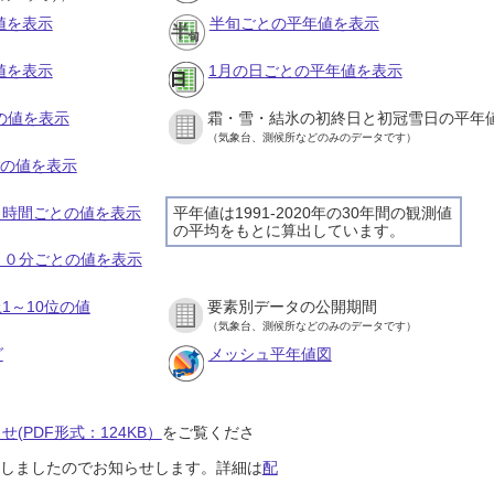
値を表示
半旬ごとの平年値を表示
値を表示
1月の日ごとの平年値を表示
との値を表示
霜・雪・結氷の初終日と初冠雪日の平年
（気象台、測候所などのみのデータです）
との値を表示
の１時間ごとの値を表示
平年値は1991-2020年の30年間の観測値
の平均をもとに算出しています。
の１０分ごとの値を表示
1～10位の値
要素別データの公開期間
（気象台、測候所などのみのデータです）
グ
メッシュ平年値図
(PDF形式：124KB）
をご覧くださ
開始しましたのでお知らせします。詳細は
配