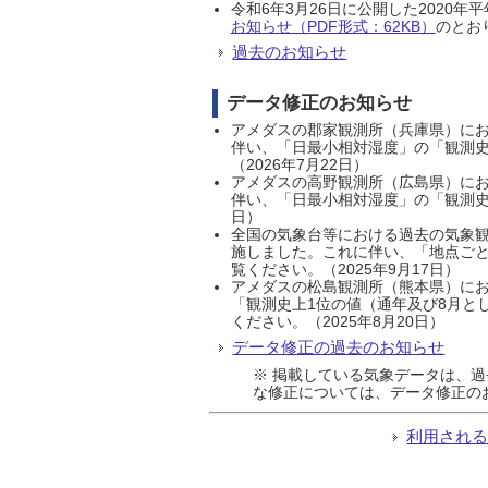
令和6年3月26日に公開した202
お知らせ（PDF形式：62KB）
のとおり
過去のお知らせ
データ修正のお知らせ
アメダスの郡家観測所（兵庫県）におい
伴い、「日最小相対湿度」の「観測史
（2026年7月22日）
アメダスの高野観測所（広島県）におい
伴い、「日最小相対湿度」の「観測史
日）
全国の気象台等における過去の気象観
施しました。これに伴い、「地点ごと
覧ください。（2025年9月17日）
アメダスの松島観測所（熊本県）にお
「観測史上1位の値（通年及び8月と
ください。（2025年8月20日）
データ修正の過去のお知らせ
※ 掲載している気象データは、
な修正については、データ修正の
利用され