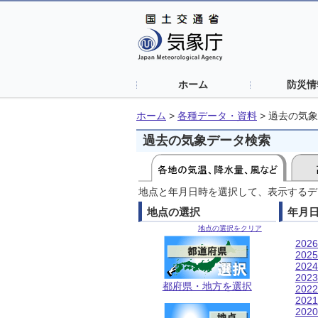
ホーム
防災情
ホーム
>
各種データ・資料
>
過去の気象
過去の気象データ検索
地点と年月日時を選択して、表示するデ
地点の選択
年月
地点の選択をクリア
202
202
202
202
都府県・地方を選択
202
202
202