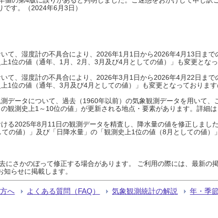
です。（2024年6月3日）
て、湿度計の不具合により、2026年1月1日から2026年4月13日
上1位の値（通年、1月、2月、3月及び4月としての値）」も変更とな
て、湿度計の不具合により、2026年3月1日から2026年4月22日
上1位の値（通年、3月及び4月としての値）」も変更となっておりますので
測データについて、過去（1960年以前）の気象観測データを用いて、
の観測史上1～10位の値」が更新される地点・要素があります。詳細は
ける2025年8月11日の観測データを精査し、降水量の値を修正しまし
しての値）」及び「日降水量」の「観測史上1位の値（8月としての値）
過去にさかのぼって修正する場合があります。 ご利用の際には、最新の掲
お知らせに掲載します。
る方へ
よくある質問（FAQ）
気象観測統計の解説
年・季