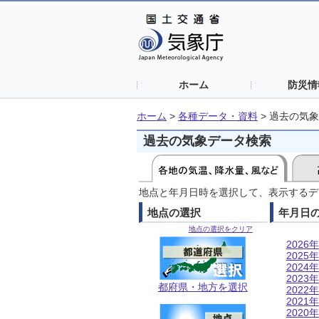
ホーム
防災情
ホーム
>
各種データ・資料
>
過去の気象
過去の気象データ検索
地点と年月日時を選択して、表示するデ
地点の選択
年月日
地点の選択をクリア
2026年
2025年
2024年
2023年
都府県・地方を選択
2022年
2021年
2020年