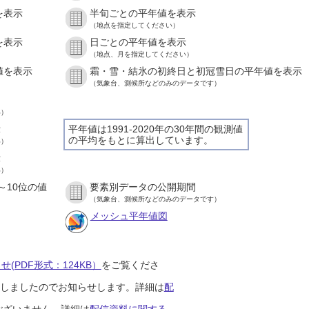
を表示
半旬ごとの平年値を表示
（地点を指定してください）
を表示
日ごとの平年値を表示
（地点、月を指定してください）
値を表示
霜・雪・結氷の初終日と初冠雪日の平年値を表示
（気象台、測候所などのみのデータです）
い）
示
平年値は1991-2020年の30年間の観測値
の平均をもとに算出しています。
い）
示
い）
～10位の値
要素別データの公開期間
（気象台、測候所などのみのデータです）
メッシュ平年値図
(PDF形式：124KB）
をご覧くださ
開始しましたのでお知らせします。詳細は
配
ございません。詳細は
配信資料に関する