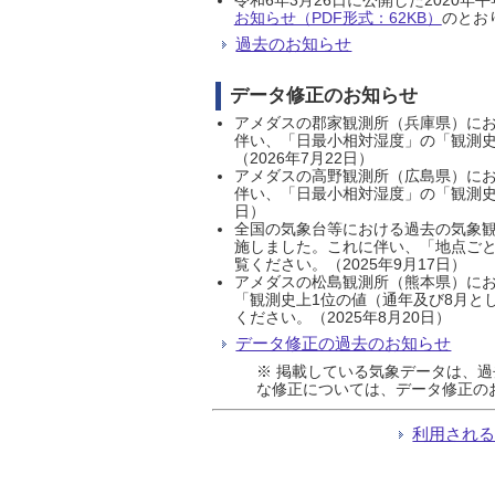
お知らせ（PDF形式：62KB）
のとおり
過去のお知らせ
データ修正のお知らせ
アメダスの郡家観測所（兵庫県）におい
伴い、「日最小相対湿度」の「観測史
（2026年7月22日）
アメダスの高野観測所（広島県）におい
伴い、「日最小相対湿度」の「観測史
日）
全国の気象台等における過去の気象観
施しました。これに伴い、「地点ごと
覧ください。（2025年9月17日）
アメダスの松島観測所（熊本県）にお
「観測史上1位の値（通年及び8月と
ください。（2025年8月20日）
データ修正の過去のお知らせ
※ 掲載している気象データは、
な修正については、データ修正の
利用され