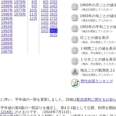
1999年
1979年
8月
8日
23日
1983年の月ごとの値
1998年
1978年
9月
9日
24日
1997年
1977年
10月
10日
25日
（地点を指定してください）
1996年
1976年
11月
11日
26日
1983年の旬ごとの値
1995年
12月
12日
27日
（地点を指定してください）
1994年
13日
28日
1993年
14日
29日
1983年の半旬ごとの
1992年
15日
30日
（地点を指定してください）
1991年
31日
日ごとの値を表示
1990年
（地点、月を指定してくださ
1989年
1988年
１時間ごとの値を表
1987年
（地点、月を指定してくださ
１０分ごとの値を表
（地点、月を指定してくださ
地点ごとの観測史上1
（地点を指定してください）
歴代全国ランキング
設に伴い、平年値の一部を更新しました。詳細は
配信資料に関するお知らせ
0年平年値の第4版の一部誤りを修正し、第4.0.1版として公開、利用を
21KB）
のとおりです。（2024年7月11日）
0年平年値の第4版に誤りがあると判明しました。ご迷惑をおかけして申し訳