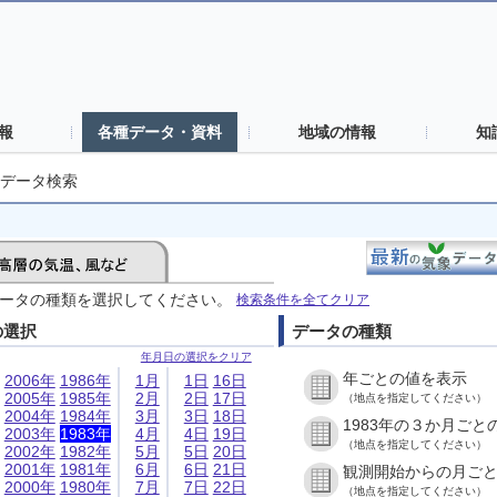
報
各種データ・資料
地域の情報
知
データ検索
ータの種類を選択してください。
検索条件を全てクリア
の選択
データの種類
年月日の選択をクリア
年ごとの値を表示
2006年
1986年
1月
1日
16日
2005年
1985年
2月
2日
17日
（地点を指定してください）
2004年
1984年
3月
3日
18日
1983年の３か月ごと
2003年
1983年
4月
4日
19日
（地点を指定してください）
2002年
1982年
5月
5日
20日
2001年
1981年
6月
6日
21日
観測開始からの月ご
2000年
1980年
7月
7日
22日
（地点を指定してください）