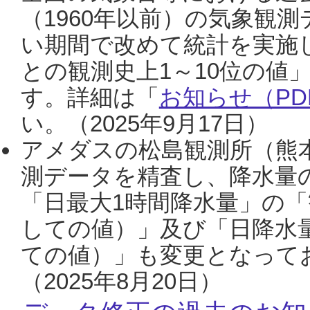
（1960年以前）の気象観
い期間で改めて統計を実施
との観測史上1～10位の値
す。詳細は「
お知らせ（PDF
い。（2025年9月17日）
アメダスの松島観測所（熊本
測データを精査し、降水量
「日最大1時間降水量」の「
しての値）」及び「日降水
ての値）」も変更となって
（2025年8月20日）