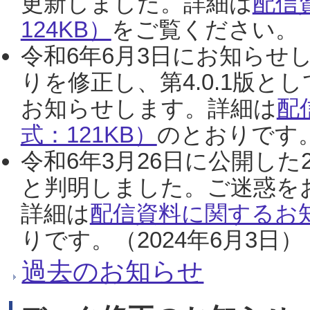
更新しました。詳細は
配信
124KB）
をご覧ください。（2
令和6年6月3日にお知らせし
りを修正し、第4.0.1版
お知らせします。詳細は
配
式：121KB）
のとおりです。
令和6年3月26日に公開した
と判明しました。ご迷惑を
詳細は
配信資料に関するお知
りです。（2024年6月3日）
過去のお知らせ