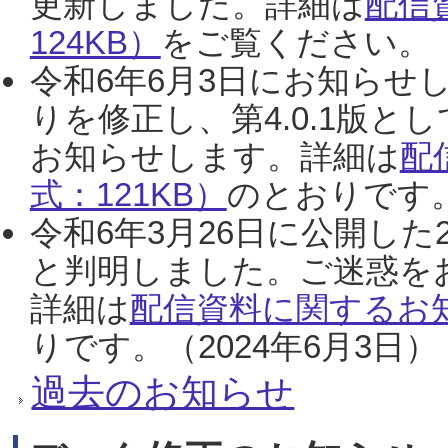
更新しました。詳細は
配信
124KB）
をご覧ください。（2
令和6年6月3日にお知らせし
りを修正し、第4.0.1版
お知らせします。詳細は
配
式：121KB）
のとおりです。
令和6年3月26日に公開した
と判明しました。ご迷惑を
詳細は
配信資料に関するお知
りです。（2024年6月3日）
過去のお知らせ