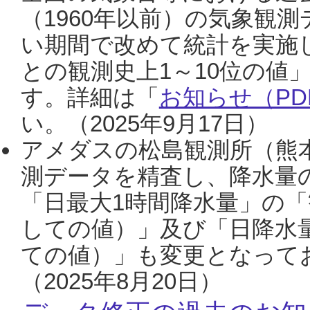
（1960年以前）の気象観
い期間で改めて統計を実施
との観測史上1～10位の値
す。詳細は「
お知らせ（PDF
い。（2025年9月17日）
アメダスの松島観測所（熊本
測データを精査し、降水量
「日最大1時間降水量」の「
しての値）」及び「日降水
ての値）」も変更となって
（2025年8月20日）