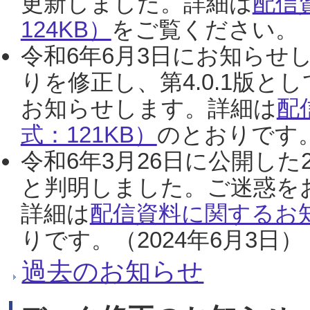
更新しました。詳細は
配信
124KB）
をご覧ください。（2
令和6年6月3日にお知らせし
りを修正し、第4.0.1版
お知らせします。詳細は
配
式：121KB）
のとおりです。
令和6年3月26日に公開した
と判明しました。ご迷惑を
詳細は
配信資料に関するお知
りです。（2024年6月3日）
過去のお知らせ