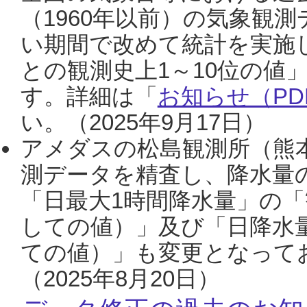
（1960年以前）の気象観
い期間で改めて統計を実施
との観測史上1～10位の値
す。詳細は「
お知らせ（PDF
い。（2025年9月17日）
アメダスの松島観測所（熊本
測データを精査し、降水量
「日最大1時間降水量」の「
しての値）」及び「日降水
ての値）」も変更となって
（2025年8月20日）