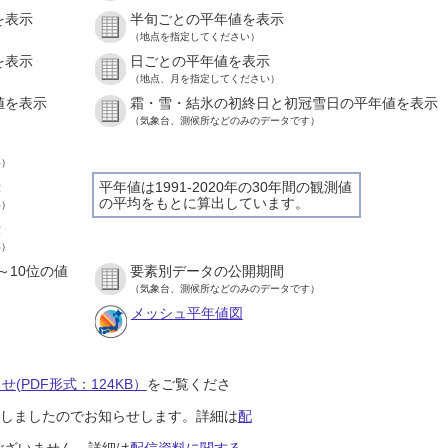
を表示
半旬ごとの平年値を表示
（地点を指定してください）
を表示
日ごとの平年値を表示
（地点、月を指定してください）
値を表示
霜・雪・結氷の初終日と初冠雪日の平年値を表示
（気象台、測候所などのみのデータです）
い）
示
平年値は1991-2020年の30年間の観測値
の平均をもとに算出しています。
い）
示
い）
～10位の値
要素別データの公開期間
（気象台、測候所などのみのデータです）
メッシュ平年値図
(PDF形式：124KB）
をご覧くださ
開始しましたのでお知らせします。詳細は
配
ございません。詳細は
配信資料に関する