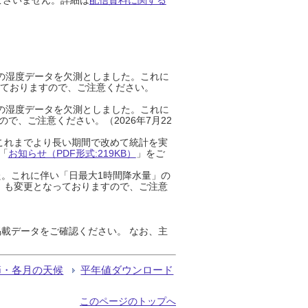
までの湿度データを欠測としました。これに
っておりますので、ご注意ください。
までの湿度データを欠測としました。これに
、ご注意ください。（2026年7月22
これまでより長い期間で改めて統計を実
「
お知らせ（PDF形式:219KB）
」をご
た。これに伴い「日最大1時間降水量」の
」も変更となっておりますので、ご注意
載データをご確認ください。 なお、主
節・各月の天候
平年値ダウンロード
このページのトップへ