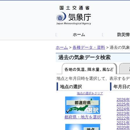
ホーム
防災情
ホーム
>
各種データ・資料
>
過去の気象
過去の気象データ検索
地点と年月日時を選択して、表示するデ
地点の選択
年月日
地点の選択をクリア
2026年
2025年
2024年
2023年
都府県・地方を選択
2022年
2021年
2020年