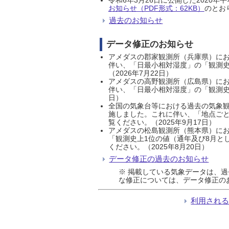
お知らせ（PDF形式：62KB）
のとおり
過去のお知らせ
データ修正のお知らせ
アメダスの郡家観測所（兵庫県）におい
伴い、「日最小相対湿度」の「観測史
（2026年7月22日）
アメダスの高野観測所（広島県）におい
伴い、「日最小相対湿度」の「観測史
日）
全国の気象台等における過去の気象観
施しました。これに伴い、「地点ごと
覧ください。（2025年9月17日）
アメダスの松島観測所（熊本県）にお
「観測史上1位の値（通年及び8月と
ください。（2025年8月20日）
データ修正の過去のお知らせ
※ 掲載している気象データは、
な修正については、データ修正の
利用され