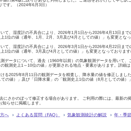
です。（2024年6月3日）
て、湿度計の不具合により、2026年1月1日から2026年4月13日
上1位の値（通年、1月、2月、3月及び4月としての値）」も変更とな
て、湿度計の不具合により、2026年3月1日から2026年4月22日
上1位の値（通年、3月及び4月としての値）」も変更となっておりますので
測データについて、過去（1960年以前）の気象観測データを用いて、
の観測史上1～10位の値」が更新される地点・要素があります。詳細は
ける2025年8月11日の観測データを精査し、降水量の値を修正しまし
しての値）」及び「日降水量」の「観測史上1位の値（8月としての値）
過去にさかのぼって修正する場合があります。 ご利用の際には、最新の掲
お知らせに掲載します。
る方へ
よくある質問（FAQ）
気象観測統計の解説
年・季