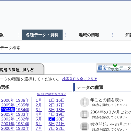
報
各種データ・資料
地域の情報
知
データ検索
ータの種類を選択してください。
検索条件を全てクリア
の選択
データの種類
年月日の選択をクリア
年ごとの値を表示
2006年
1986年
1月
1日
16日
2005年
1985年
2月
2日
17日
（地点を指定してください）
2004年
1984年
3月
3日
18日
2004年の３か月ごと
2003年
1983年
4月
4日
19日
（地点を指定してください）
2002年
1982年
5月
5日
20日
2001年
1981年
6月
6日
21日
観測開始からの月ご
2000年
1980年
7月
7日
22日
（地点を指定してください）