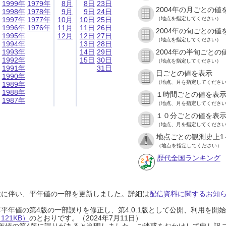
1999年
1979年
8月
8日
23日
2004年の月ごとの値
1998年
1978年
9月
9日
24日
1997年
1977年
10月
10日
25日
（地点を指定してください）
1996年
1976年
11月
11日
26日
2004年の旬ごとの値
1995年
12月
12日
27日
（地点を指定してください）
1994年
13日
28日
1993年
14日
29日
2004年の半旬ごとの
1992年
15日
30日
（地点を指定してください）
1991年
31日
日ごとの値を表示
1990年
（地点、月を指定してくださ
1989年
1988年
１時間ごとの値を表
1987年
（地点、月を指定してくださ
１０分ごとの値を表
（地点、月を指定してくださ
地点ごとの観測史上1
（地点を指定してください）
歴代全国ランキング
設に伴い、平年値の一部を更新しました。詳細は
配信資料に関するお知らせ
0年平年値の第4版の一部誤りを修正し、第4.0.1版として公開、利用を
21KB）
のとおりです。（2024年7月11日）
0年平年値の第4版に誤りがあると判明しました。ご迷惑をおかけして申し訳