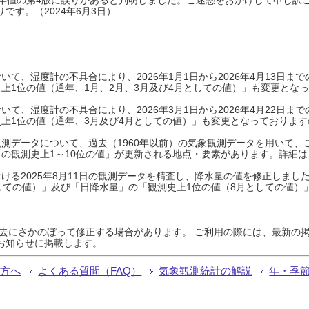
です。（2024年6月3日）
て、湿度計の不具合により、2026年1月1日から2026年4月13日
上1位の値（通年、1月、2月、3月及び4月としての値）」も変更とな
て、湿度計の不具合により、2026年3月1日から2026年4月22日
上1位の値（通年、3月及び4月としての値）」も変更となっておりますので
測データについて、過去（1960年以前）の気象観測データを用いて、
の観測史上1～10位の値」が更新される地点・要素があります。詳細は
ける2025年8月11日の観測データを精査し、降水量の値を修正しまし
しての値）」及び「日降水量」の「観測史上1位の値（8月としての値）
過去にさかのぼって修正する場合があります。 ご利用の際には、最新の掲
お知らせに掲載します。
る方へ
よくある質問（FAQ）
気象観測統計の解説
年・季