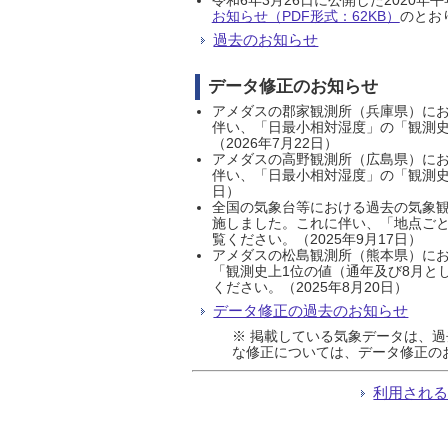
お知らせ（PDF形式：62KB）
のとおり
過去のお知らせ
データ修正のお知らせ
アメダスの郡家観測所（兵庫県）におい
伴い、「日最小相対湿度」の「観測史
（2026年7月22日）
アメダスの高野観測所（広島県）におい
伴い、「日最小相対湿度」の「観測史
日）
全国の気象台等における過去の気象観
施しました。これに伴い、「地点ごと
覧ください。（2025年9月17日）
アメダスの松島観測所（熊本県）にお
「観測史上1位の値（通年及び8月と
ください。（2025年8月20日）
データ修正の過去のお知らせ
※ 掲載している気象データは、
な修正については、データ修正の
利用され