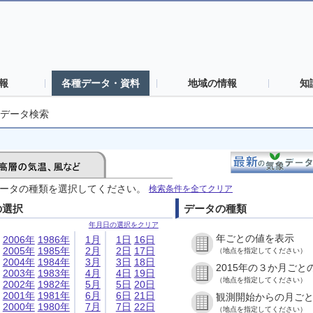
報
各種データ・資料
地域の情報
知
データ検索
ータの種類を選択してください。
検索条件を全てクリア
の選択
データの種類
年月日の選択をクリア
年ごとの値を表示
2006年
1986年
1月
1日
16日
2005年
1985年
2月
2日
17日
（地点を指定してください）
2004年
1984年
3月
3日
18日
2015年の３か月ごと
2003年
1983年
4月
4日
19日
（地点を指定してください）
2002年
1982年
5月
5日
20日
2001年
1981年
6月
6日
21日
観測開始からの月ご
2000年
1980年
7月
7日
22日
（地点を指定してください）