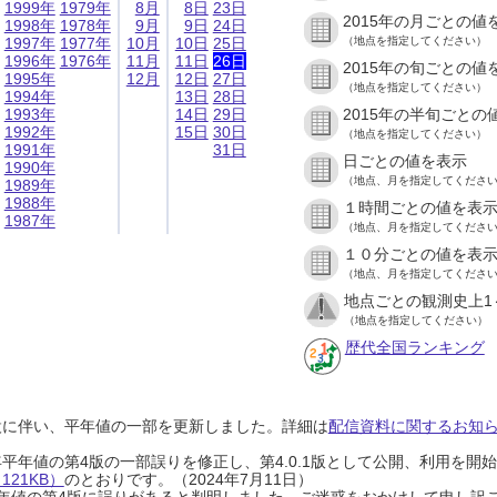
1999年
1979年
8月
8日
23日
2015年の月ごとの値
1998年
1978年
9月
9日
24日
1997年
1977年
10月
10日
25日
（地点を指定してください）
1996年
1976年
11月
11日
26日
2015年の旬ごとの値
1995年
12月
12日
27日
（地点を指定してください）
1994年
13日
28日
1993年
14日
29日
2015年の半旬ごとの
1992年
15日
30日
（地点を指定してください）
1991年
31日
日ごとの値を表示
1990年
（地点、月を指定してくださ
1989年
1988年
１時間ごとの値を表
1987年
（地点、月を指定してくださ
１０分ごとの値を表
（地点、月を指定してくださ
地点ごとの観測史上1
（地点を指定してください）
歴代全国ランキング
設に伴い、平年値の一部を更新しました。詳細は
配信資料に関するお知らせ
0年平年値の第4版の一部誤りを修正し、第4.0.1版として公開、利用を
21KB）
のとおりです。（2024年7月11日）
0年平年値の第4版に誤りがあると判明しました。ご迷惑をおかけして申し訳