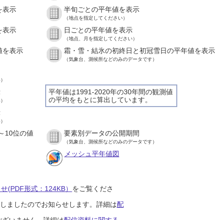
を表示
半旬ごとの平年値を表示
（地点を指定してください）
を表示
日ごとの平年値を表示
（地点、月を指定してください）
値を表示
霜・雪・結氷の初終日と初冠雪日の平年値を表示
（気象台、測候所などのみのデータです）
い）
示
平年値は1991-2020年の30年間の観測値
の平均をもとに算出しています。
い）
示
い）
～10位の値
要素別データの公開期間
（気象台、測候所などのみのデータです）
メッシュ平年値図
(PDF形式：124KB）
をご覧くださ
開始しましたのでお知らせします。詳細は
配
ございません。詳細は
配信資料に関する