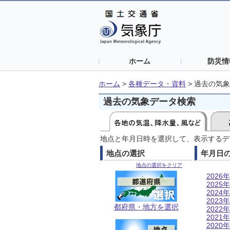
ホーム
防災情
ホーム
>
各種データ・資料
>
過去の気象
過去の気象データ検索
地点と年月日時を選択して、表示するデ
地点の選択
年月日
地点の選択をクリア
2026年
2025年
2024年
2023年
都府県・地方を選択
2022年
2021年
2020年