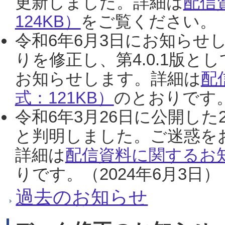
更新しました。詳細は
配信
124KB）
をご覧ください。（2
令和6年6月3日にお知らせし
りを修正し、第4.0.1版
お知らせします。詳細は
配
式：121KB）
のとおりです。
令和6年3月26日に公開した
と判明しました。ご迷惑を
詳細は
配信資料に関するお知
りです。（2024年6月3日）
過去のお知らせ