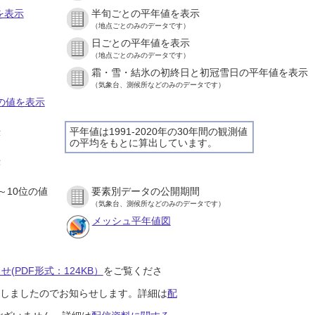
を表示
半旬ごとの平年値を表示
（地点ごとのみのデータです）
日ごとの平年値を表示
）
（地点ごとのみのデータです）
霜・雪・結氷の初終日と初冠雪日の平年値を表示
）
（気象台、測候所などのみのデータです）
との値を表示
平年値は1991-2020年の30年間の観測値
示
の平均をもとに算出しています。
）
示
）
～10位の値
要素別データの公開期間
）
（気象台、測候所などのみのデータです）
メッシュ平年値図
(PDF形式：124KB）
をご覧くださ
開始しましたのでお知らせします。詳細は
配