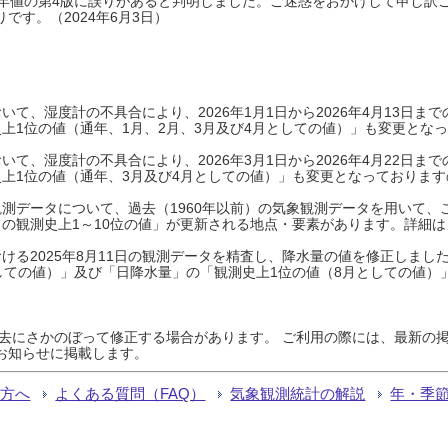
0年平年値の第4版に誤りがあると判明しました。ご迷惑をおかけして申し訳
です。（2024年6月3日）
て、湿度計の不具合により、2026年1月1日から2026年4月13日
上1位の値（通年、1月、2月、3月及び4月としての値）」も変更とな
て、湿度計の不具合により、2026年3月1日から2026年4月22日
上1位の値（通年、3月及び4月としての値）」も変更となっておりますので
測データについて、過去（1960年以前）の気象観測データを用いて、
の観測史上1～10位の値」が更新される地点・要素があります。詳細は
ける2025年8月11日の観測データを精査し、降水量の値を修正しまし
しての値）」及び「日降水量」の「観測史上1位の値（8月としての値）
過去にさかのぼって修正する場合があります。 ご利用の際には、最新の掲
お知らせに掲載します。
る方へ
よくある質問（FAQ）
気象観測統計の解説
年・季