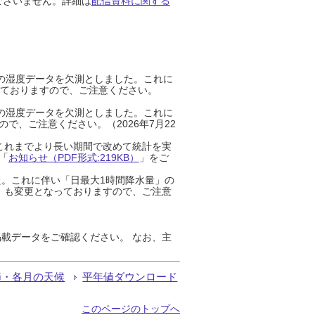
ございません。詳細は
配信資料に関する
までの湿度データを欠測としました。これに
っておりますので、ご注意ください。
までの湿度データを欠測としました。これに
、ご注意ください。（2026年7月22
これまでより長い期間で改めて統計を実
「
お知らせ（PDF形式:219KB）
」をご
た。これに伴い「日最大1時間降水量」の
」も変更となっておりますので、ご注意
載データをご確認ください。 なお、主
節・各月の天候
平年値ダウンロード
このページのトップへ