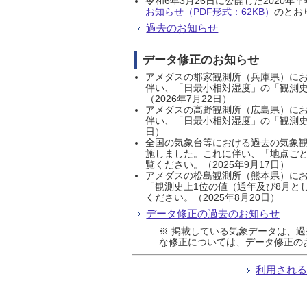
令和6年3月26日に公開した202
お知らせ（PDF形式：62KB）
のとおり
過去のお知らせ
データ修正のお知らせ
アメダスの郡家観測所（兵庫県）におい
伴い、「日最小相対湿度」の「観測史
（2026年7月22日）
アメダスの高野観測所（広島県）におい
伴い、「日最小相対湿度」の「観測史
日）
全国の気象台等における過去の気象観
施しました。これに伴い、「地点ごと
覧ください。（2025年9月17日）
アメダスの松島観測所（熊本県）にお
「観測史上1位の値（通年及び8月と
ください。（2025年8月20日）
データ修正の過去のお知らせ
※ 掲載している気象データは、
な修正については、データ修正の
利用され