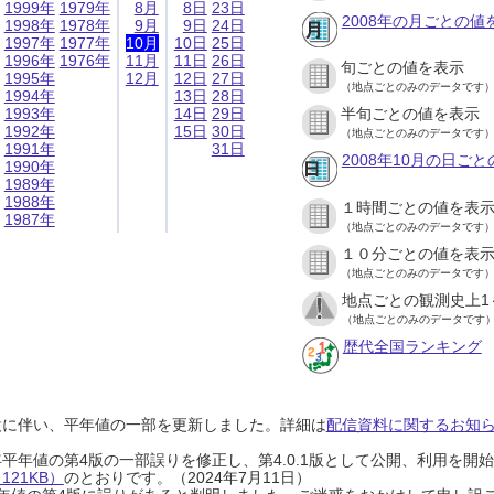
1999年
1979年
8月
8日
23日
2008年の月ごとの値
1998年
1978年
9月
9日
24日
1997年
1977年
10月
10日
25日
1996年
1976年
11月
11日
26日
旬ごとの値を表示
1995年
12月
12日
27日
（地点ごとのみのデータです
1994年
13日
28日
1993年
14日
29日
半旬ごとの値を表示
1992年
15日
30日
（地点ごとのみのデータです
1991年
31日
2008年10月の日ご
1990年
1989年
1988年
１時間ごとの値を表
1987年
（地点ごとのみのデータです
１０分ごとの値を表
（地点ごとのみのデータです
地点ごとの観測史上1
（地点ごとのみのデータです
歴代全国ランキング
設に伴い、平年値の一部を更新しました。詳細は
配信資料に関するお知らせ
0年平年値の第4版の一部誤りを修正し、第4.0.1版として公開、利用を
21KB）
のとおりです。（2024年7月11日）