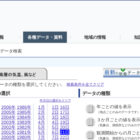
報
各種データ・資料
地域の情報
知
データ検索
ータの種類を選択してください。
検索条件を全てクリア
の選択
データの種類
年月日の選択をクリア
年ごとの値を表示
2006年
1986年
1月
1日
16日
2005年
1985年
2月
2日
17日
（地点ごとのみのデータです
2004年
1984年
3月
3日
18日
３か月ごとの値を表
2003年
1983年
4月
4日
19日
（気象台、測候所などのみの
2002年
1982年
5月
5日
20日
2001年
1981年
6月
6日
21日
観測開始からの月ご
2000年
1980年
7月
7日
22日
（気象台、測候所などのみの