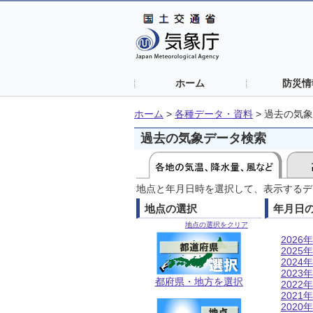
ホーム
防災情
ホーム
>
各種データ・資料
>
過去の気象
過去の気象データ検索
地点と年月日時を選択して、表示するデ
地点の選択
年月日
地点の選択をクリア
2026年
2025年
2024年
2023年
都府県・地方を選択
2022年
2021年
2020年