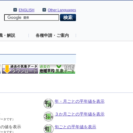
ENGLISH
Other Languages
識・解説
各種申請・ご案内
年・月ごとの平年値を表示
示
３か月ごとの平年値を表示
データです）
との値を表示
旬ごとの平年値を表示
データです）