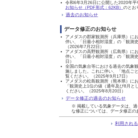
令和6年3月26日に公開した202
お知らせ（PDF形式：62KB）
のとおり
過去のお知らせ
データ修正のお知らせ
アメダスの郡家観測所（兵庫県）におい
伴い、「日最小相対湿度」の「観測史
（2026年7月22日）
アメダスの高野観測所（広島県）におい
伴い、「日最小相対湿度」の「観測史
日）
全国の気象台等における過去の気象観
施しました。これに伴い、「地点ごと
覧ください。（2025年9月17日）
アメダスの松島観測所（熊本県）にお
「観測史上1位の値（通年及び8月と
ください。（2025年8月20日）
データ修正の過去のお知らせ
※ 掲載している気象データは、
な修正については、データ修正の
利用され