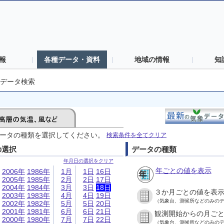
報
各種データ・資料
地域の情報
知
データ検索
ータの種類を選択してください。
検索条件を全てクリア
の選択
データの種類
年月日の選択をクリア
年ごとの値を表示
2006年
1986年
1月
1日
16日
2005年
1985年
2月
2日
17日
2004年
1984年
3月
3日
18日
３か月ごとの値を表
2003年
1983年
4月
4日
19日
（気象台、測候所などのみの
2002年
1982年
5月
5日
20日
2001年
1981年
6月
6日
21日
観測開始からの月ご
2000年
1980年
7月
7日
22日
（気象台、測候所などのみの