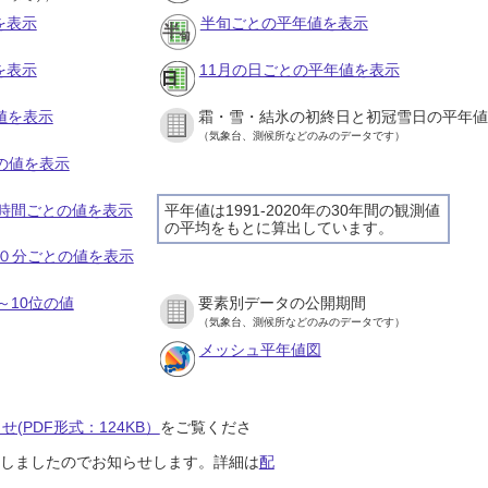
を表示
半旬ごとの平年値を表示
を表示
11月の日ごとの平年値を表示
値を表示
霜・雪・結氷の初終日と初冠雪日の平年値
（気象台、測候所などのみのデータです）
との値を表示
の１時間ごとの値を表示
平年値は1991-2020年の30年間の観測値
の平均をもとに算出しています。
の１０分ごとの値を表示
～10位の値
要素別データの公開期間
（気象台、測候所などのみのデータです）
メッシュ平年値図
(PDF形式：124KB）
をご覧くださ
開始しましたのでお知らせします。詳細は
配