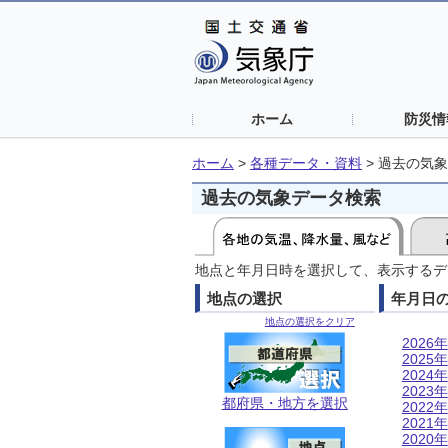
ホーム
防災情
ホーム
>
各種データ・資料
>
過去の気象
過去の気象データ検索
地点と年月日時を選択して、表示するデ
地点の選択
年月日
地点の選択をクリア
2026年
2025年
2024年
2023年
都府県・地方を選択
2022年
2021年
2020年