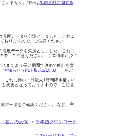
ございません。詳細は
配信資料に関する
までの湿度データを欠測としました。これに
っておりますので、ご注意ください。
までの湿度データを欠測としました。これに
、ご注意ください。（2026年7月22
これまでより長い期間で改めて統計を実
「
お知らせ（PDF形式:219KB）
」をご
た。これに伴い「日最大1時間降水量」の
」も変更となっておりますので、ご注意
載データをご確認ください。 なお、主
節・各月の天候
平年値ダウンロード
このページのトップへ