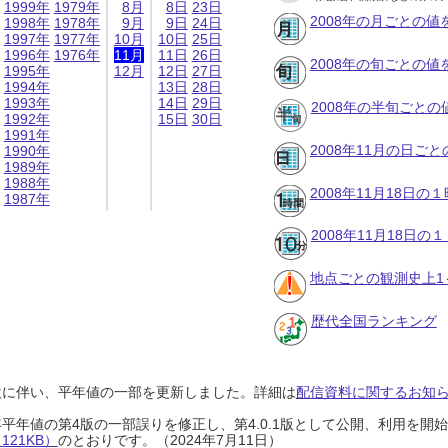
1999年
1979年
8月
8日
23日
2008年の月ごとの値
1998年
1978年
9月
9日
24日
1997年
1977年
10月
10日
25日
1996年
1976年
11月
11日
26日
2008年の旬ごとの値
1995年
12月
12日
27日
1994年
13日
28日
1993年
14日
29日
2008年の半旬ごとの
1992年
15日
30日
1991年
2008年11月の日ご
1990年
1989年
1988年
2008年11月18日
1987年
2008年11月18日
地点ごとの観測史上1
歴代全国ランキング
設に伴い、平年値の一部を更新しました。詳細は
配信資料に関するお知らせ
0年平年値の第4版の一部誤りを修正し、第4.0.1版として公開、利用を
21KB）
のとおりです。（2024年7月11日）