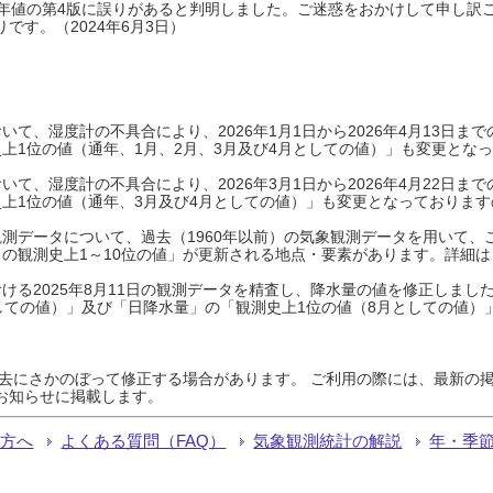
0年平年値の第4版に誤りがあると判明しました。ご迷惑をおかけして申し訳
です。（2024年6月3日）
て、湿度計の不具合により、2026年1月1日から2026年4月13日
上1位の値（通年、1月、2月、3月及び4月としての値）」も変更とな
て、湿度計の不具合により、2026年3月1日から2026年4月22日
上1位の値（通年、3月及び4月としての値）」も変更となっておりますので
測データについて、過去（1960年以前）の気象観測データを用いて、
の観測史上1～10位の値」が更新される地点・要素があります。詳細は
ける2025年8月11日の観測データを精査し、降水量の値を修正しまし
しての値）」及び「日降水量」の「観測史上1位の値（8月としての値）
過去にさかのぼって修正する場合があります。 ご利用の際には、最新の掲
お知らせに掲載します。
る方へ
よくある質問（FAQ）
気象観測統計の解説
年・季