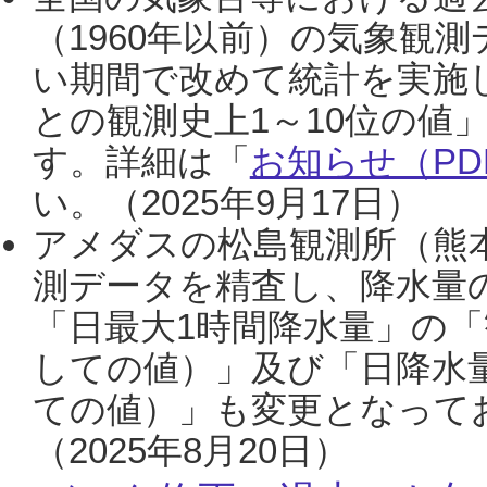
（1960年以前）の気象観
い期間で改めて統計を実施
との観測史上1～10位の値
す。詳細は「
お知らせ（PDF
い。（2025年9月17日）
アメダスの松島観測所（熊本
測データを精査し、降水量
「日最大1時間降水量」の「
しての値）」及び「日降水
ての値）」も変更となって
（2025年8月20日）