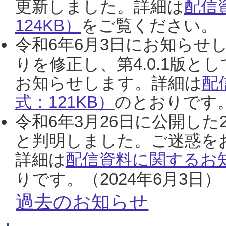
更新しました。詳細は
配信
124KB）
をご覧ください。（2
令和6年6月3日にお知らせし
りを修正し、第4.0.1版
お知らせします。詳細は
配
式：121KB）
のとおりです。
令和6年3月26日に公開した
と判明しました。ご迷惑を
詳細は
配信資料に関するお知
りです。（2024年6月3日）
過去のお知らせ