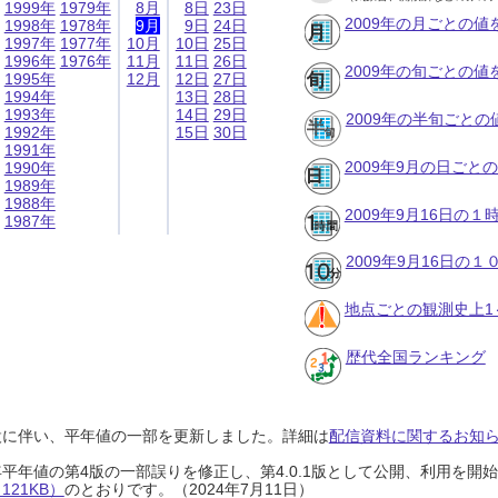
1999年
1979年
8月
8日
23日
2009年の月ごとの値
1998年
1978年
9月
9日
24日
1997年
1977年
10月
10日
25日
1996年
1976年
11月
11日
26日
2009年の旬ごとの値
1995年
12月
12日
27日
1994年
13日
28日
1993年
14日
29日
2009年の半旬ごとの
1992年
15日
30日
1991年
2009年9月の日ごと
1990年
1989年
1988年
2009年9月16日の
1987年
2009年9月16日の
地点ごとの観測史上1
歴代全国ランキング
設に伴い、平年値の一部を更新しました。詳細は
配信資料に関するお知らせ
0年平年値の第4版の一部誤りを修正し、第4.0.1版として公開、利用を
21KB）
のとおりです。（2024年7月11日）