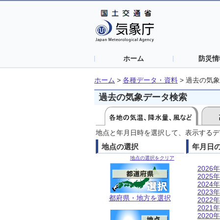
ホーム
防災情
ホーム
>
各種データ・資料
>
過去の気象
過去の気象データ検索
地点と年月日時を選択して、表示するデ
地点の選択
年月日
地点の選択をクリア
2026年
2025年
2024年
2023年
都府県・地方を選択
2022年
2021年
2020年