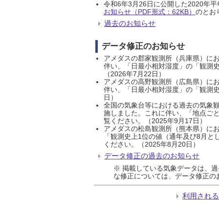
令和6年3月26日に公開した202
お知らせ（PDF形式：62KB）
のとおり
過去のお知らせ
データ修正のお知らせ
アメダスの郡家観測所（兵庫県）におい
伴い、「日最小相対湿度」の「観測史
（2026年7月22日）
アメダスの高野観測所（広島県）におい
伴い、「日最小相対湿度」の「観測史
日）
全国の気象台等における過去の気象観
施しました。これに伴い、「地点ごと
覧ください。（2025年9月17日）
アメダスの松島観測所（熊本県）にお
「観測史上1位の値（通年及び8月と
ください。（2025年8月20日）
データ修正の過去のお知らせ
※ 掲載している気象データは、
な修正については、データ修正の
利用され