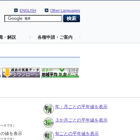
ENGLISH
Other Languages
識・解説
各種申請・ご案内
年・月ごとの平年値を表示
示
３か月ごとの平年値を表示
データです）
との値を表示
旬ごとの平年値を表示
データです）