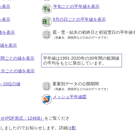
を表示
半旬ごとの平年値を表示
を表示
9月の日ごとの平年値を表示
値を表示
霜・雪・結氷の初終日と初冠雪日の平年値
（気象台、測候所などのみのデータです）
の値を表示
１時間ごとの値を表示
平年値は1991-2020年の30年間の観測値
の平均をもとに算出しています。
１０分ごとの値を表示
～10位の値
要素別データの公開期間
（気象台、測候所などのみのデータです）
メッシュ平年値図
(PDF形式：124KB）
をご覧くださ
開始しましたのでお知らせします。詳細は
配