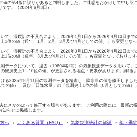
0年平年値の第4版に誤りがあると判明しました。ご迷惑をおかけして申し訳
です。（2024年6月3日）
て、湿度計の不具合により、2026年1月1日から2026年4月13日
上1位の値（通年、1月、2月、3月及び4月としての値）」も変更とな
て、湿度計の不具合により、2026年3月1日から2026年4月22日
上1位の値（通年、3月及び4月としての値）」も変更となっておりますので
測データについて、過去（1960年以前）の気象観測データを用いて、
の観測史上1～10位の値」が更新される地点・要素があります。詳細は
ける2025年8月11日の観測データを精査し、降水量の値を修正しまし
しての値）」及び「日降水量」の「観測史上1位の値（8月としての値）
過去にさかのぼって修正する場合があります。 ご利用の際には、最新の掲
お知らせに掲載します。
る方へ
よくある質問（FAQ）
気象観測統計の解説
年・季