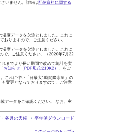
ございません。詳細は
配信資料に関する
までの湿度データを欠測としました。これに
っておりますので、ご注意ください。
までの湿度データを欠測としました。これに
、ご注意ください。（2026年7月22
これまでより長い期間で改めて統計を実
「
お知らせ（PDF形式:219KB）
」をご
た。これに伴い「日最大1時間降水量」の
」も変更となっておりますので、ご注意
載データをご確認ください。 なお、主
節・各月の天候
平年値ダウンロード
このページのトップへ