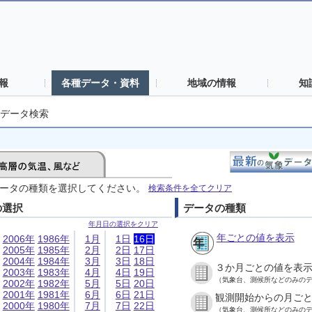
報
各種データ・資料
地域の情報
知
データ検索
ータの種類を選択してください。
検索条件を全てクリア
の選択
データの種類
年月日の選択をクリア
年ごとの値を表示
2006年
1986年
1月
1日
16日
2005年
1985年
2月
2日
17日
2004年
1984年
3月
3日
18日
３か月ごとの値を表
2003年
1983年
4月
4日
19日
（気象台、測候所などのみの
2002年
1982年
5月
5日
20日
2001年
1981年
6月
6日
21日
観測開始からの月ご
2000年
1980年
7月
7日
22日
（気象台、測候所などのみの