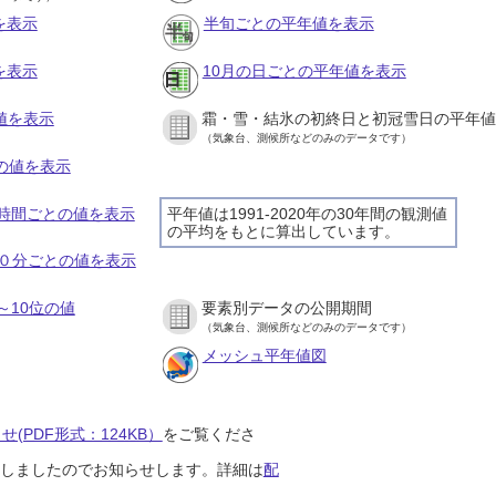
を表示
半旬ごとの平年値を表示
を表示
10月の日ごとの平年値を表示
値を表示
霜・雪・結氷の初終日と初冠雪日の平年値
（気象台、測候所などのみのデータです）
との値を表示
の１時間ごとの値を表示
平年値は1991-2020年の30年間の観測値
の平均をもとに算出しています。
の１０分ごとの値を表示
～10位の値
要素別データの公開期間
（気象台、測候所などのみのデータです）
メッシュ平年値図
(PDF形式：124KB）
をご覧くださ
開始しましたのでお知らせします。詳細は
配