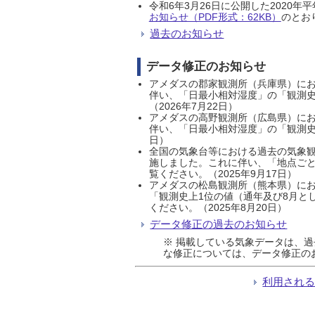
令和6年3月26日に公開した202
お知らせ（PDF形式：62KB）
のとおり
過去のお知らせ
データ修正のお知らせ
アメダスの郡家観測所（兵庫県）におい
伴い、「日最小相対湿度」の「観測史
（2026年7月22日）
アメダスの高野観測所（広島県）におい
伴い、「日最小相対湿度」の「観測史
日）
全国の気象台等における過去の気象観
施しました。これに伴い、「地点ごと
覧ください。（2025年9月17日）
アメダスの松島観測所（熊本県）にお
「観測史上1位の値（通年及び8月と
ください。（2025年8月20日）
データ修正の過去のお知らせ
※ 掲載している気象データは、
な修正については、データ修正の
利用され