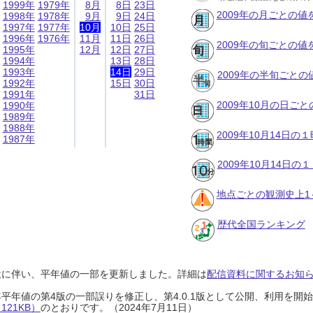
1999年
1979年
8月
8日
23日
2009年の月ごとの値
1998年
1978年
9月
9日
24日
1997年
1977年
10月
10日
25日
1996年
1976年
11月
11日
26日
2009年の旬ごとの値
1995年
12月
12日
27日
1994年
13日
28日
1993年
14日
29日
2009年の半旬ごとの
1992年
15日
30日
1991年
31日
2009年10月の日ご
1990年
1989年
1988年
2009年10月14日
1987年
2009年10月14日
地点ごとの観測史上1
歴代全国ランキング
設に伴い、平年値の一部を更新しました。詳細は
配信資料に関するお知らせ
0年平年値の第4版の一部誤りを修正し、第4.0.1版として公開、利用を
21KB）
のとおりです。（2024年7月11日）