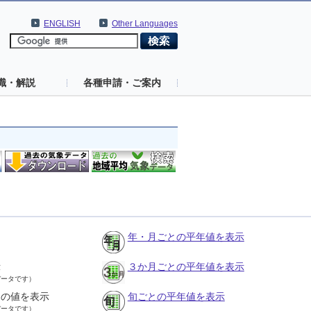
ENGLISH
Other Languages
識・解説
各種申請・ご案内
年・月ごとの平年値を表示
示
３か月ごとの平年値を表示
データです）
との値を表示
旬ごとの平年値を表示
データです）