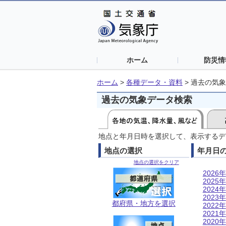
ホーム
防災情
ホーム
>
各種データ・資料
>
過去の気象
過去の気象データ検索
地点と年月日時を選択して、表示するデ
地点の選択
年月日
地点の選択をクリア
2026年
2025年
2024年
2023年
都府県・地方を選択
2022年
2021年
2020年