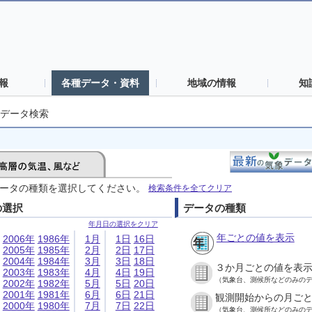
報
各種データ・資料
地域の情報
知
データ検索
ータの種類を選択してください。
検索条件を全てクリア
の選択
データの種類
年月日の選択をクリア
年ごとの値を表示
2006年
1986年
1月
1日
16日
2005年
1985年
2月
2日
17日
2004年
1984年
3月
3日
18日
３か月ごとの値を表
2003年
1983年
4月
4日
19日
（気象台、測候所などのみの
2002年
1982年
5月
5日
20日
2001年
1981年
6月
6日
21日
観測開始からの月ご
2000年
1980年
7月
7日
22日
（気象台、測候所などのみの