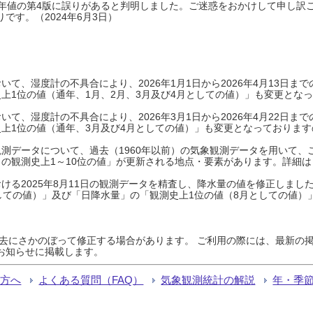
0年平年値の第4版に誤りがあると判明しました。ご迷惑をおかけして申し訳
です。（2024年6月3日）
て、湿度計の不具合により、2026年1月1日から2026年4月13日
上1位の値（通年、1月、2月、3月及び4月としての値）」も変更とな
て、湿度計の不具合により、2026年3月1日から2026年4月22日
上1位の値（通年、3月及び4月としての値）」も変更となっておりますので
測データについて、過去（1960年以前）の気象観測データを用いて、
の観測史上1～10位の値」が更新される地点・要素があります。詳細は
ける2025年8月11日の観測データを精査し、降水量の値を修正しまし
しての値）」及び「日降水量」の「観測史上1位の値（8月としての値）
過去にさかのぼって修正する場合があります。 ご利用の際には、最新の掲
お知らせに掲載します。
る方へ
よくある質問（FAQ）
気象観測統計の解説
年・季