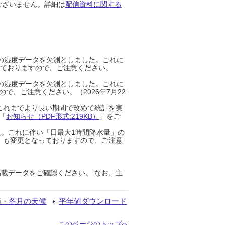
ございません。詳細は
配信資料に関する
までの湿度データを欠測としました。これに
っておりますので、ご注意ください。
までの湿度データを欠測としました。これに
、ご注意ください。（2026年7月22
これまでより長い期間で改めて統計を実
「
お知らせ（PDF形式:219KB）
」をご
た。これに伴い「日最大1時間降水量」の
」も変更となっておりますので、ご注意
載データをご確認ください。 なお、主
節・各月の天候
平年値ダウンロード
このページのトップへ