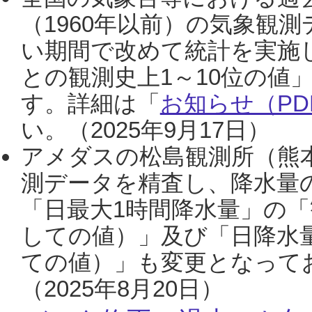
（1960年以前）の気象観
い期間で改めて統計を実施
との観測史上1～10位の値
す。詳細は「
お知らせ（PDF
い。（2025年9月17日）
アメダスの松島観測所（熊本
測データを精査し、降水量
「日最大1時間降水量」の「
しての値）」及び「日降水
ての値）」も変更となって
（2025年8月20日）