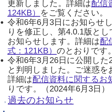
更新しました。詳細は
配信
124KB）
をご覧ください。（2
令和6年6月3日にお知らせし
りを修正し、第4.0.1版
お知らせします。詳細は
配
式：121KB）
のとおりです。
令和6年3月26日に公開した
と判明しました。ご迷惑を
詳細は
配信資料に関するお知
りです。（2024年6月3日）
過去のお知らせ