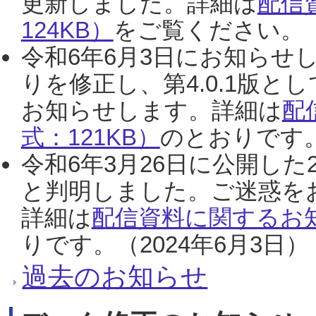
更新しました。詳細は
配信
124KB）
をご覧ください。（2
令和6年6月3日にお知らせし
りを修正し、第4.0.1版
お知らせします。詳細は
配
式：121KB）
のとおりです。
令和6年3月26日に公開した
と判明しました。ご迷惑を
詳細は
配信資料に関するお知
りです。（2024年6月3日）
過去のお知らせ