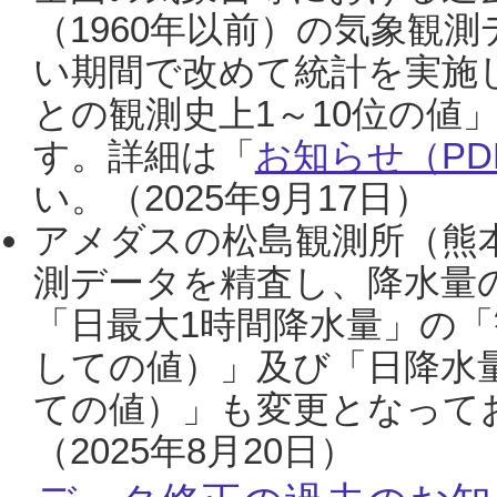
（1960年以前）の気象観
い期間で改めて統計を実施
との観測史上1～10位の値
す。詳細は「
お知らせ（PDF
い。（2025年9月17日）
アメダスの松島観測所（熊本
測データを精査し、降水量
「日最大1時間降水量」の「
しての値）」及び「日降水
ての値）」も変更となって
（2025年8月20日）