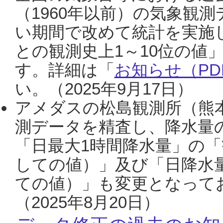
（1960年以前）の気象観
い期間で改めて統計を実施
との観測史上1～10位の値
す。詳細は「
お知らせ（PDF
い。（2025年9月17日）
アメダスの松島観測所（熊本
測データを精査し、降水量
「日最大1時間降水量」の「
しての値）」及び「日降水
ての値）」も変更となって
（2025年8月20日）