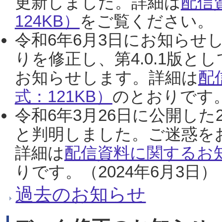
更新しました。詳細は
配信
124KB）
をご覧ください。（2
令和6年6月3日にお知らせし
りを修正し、第4.0.1版
お知らせします。詳細は
配
式：121KB）
のとおりです。
令和6年3月26日に公開した
と判明しました。ご迷惑を
詳細は
配信資料に関するお知
りです。（2024年6月3日）
過去のお知らせ