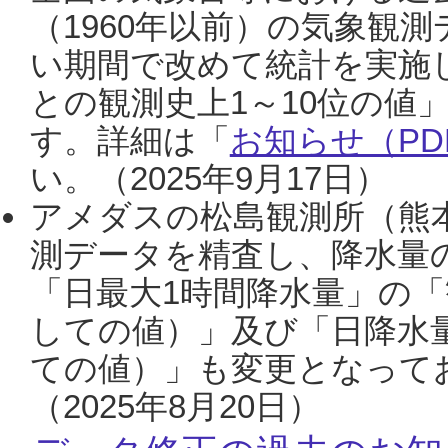
（1960年以前）の気象観
い期間で改めて統計を実施
との観測史上1～10位の値
す。詳細は「
お知らせ（PDF
い。（2025年9月17日）
アメダスの松島観測所（熊本
測データを精査し、降水量
「日最大1時間降水量」の「
しての値）」及び「日降水
ての値）」も変更となって
（2025年8月20日）