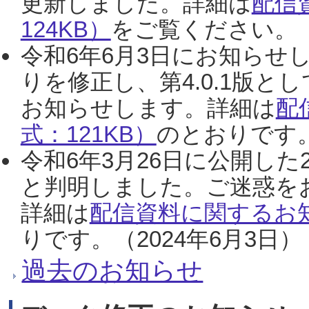
更新しました。詳細は
配信
124KB）
をご覧ください。（2
令和6年6月3日にお知らせし
りを修正し、第4.0.1版
お知らせします。詳細は
配
式：121KB）
のとおりです。
令和6年3月26日に公開した
と判明しました。ご迷惑を
詳細は
配信資料に関するお知
りです。（2024年6月3日）
過去のお知らせ