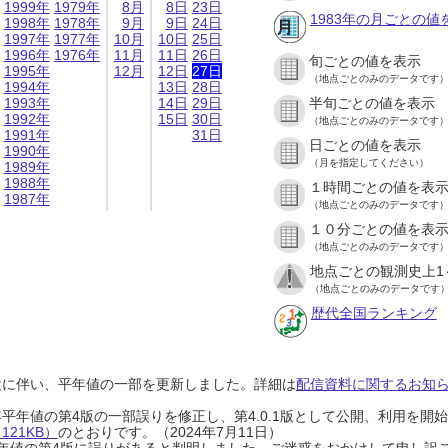
1999年
1979年
8月
8日
23日
1983年の月ごとの値
1998年
1978年
9月
9日
24日
1997年
1977年
10月
10日
25日
1996年
1976年
11月
11日
26日
旬ごとの値を表示
1995年
12月
12日
27日
（地点ごとのみのデータです
1994年
13日
28日
1993年
14日
29日
半旬ごとの値を表示
1992年
15日
30日
（地点ごとのみのデータです
1991年
31日
日ごとの値を表示
1990年
（月を指定してください）
1989年
1988年
１時間ごとの値を表
1987年
（地点ごとのみのデータです
１０分ごとの値を表
（地点ごとのみのデータです
地点ごとの観測史上1
（地点ごとのみのデータです
歴代全国ランキング
設に伴い、平年値の一部を更新しました。詳細は
配信資料に関するお知らせ
0年平年値の第4版の一部誤りを修正し、第4.0.1版として公開、利用を
21KB）
のとおりです。（2024年7月11日）
0年平年値の第4版に誤りがあると判明しました。ご迷惑をおかけして申し訳