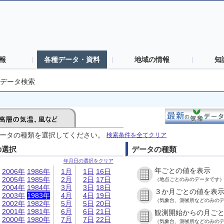
報
各種データ・資料
地域の情報
知
データ検索
ータの種類を選択してください。
検索条件を全てクリア
の選択
データの種類
年月日の選択をクリア
年ごとの値を表示
2006年
1986年
1月
1日
16日
2005年
1985年
2月
2日
17日
（地点ごとのみのデータです
2004年
1984年
3月
3日
18日
３か月ごとの値を表
2003年
1983年
4月
4日
19日
（気象台、測候所などのみの
2002年
1982年
5月
5日
20日
2001年
1981年
6月
6日
21日
観測開始からの月ご
2000年
1980年
7月
7日
22日
（気象台、測候所などのみの