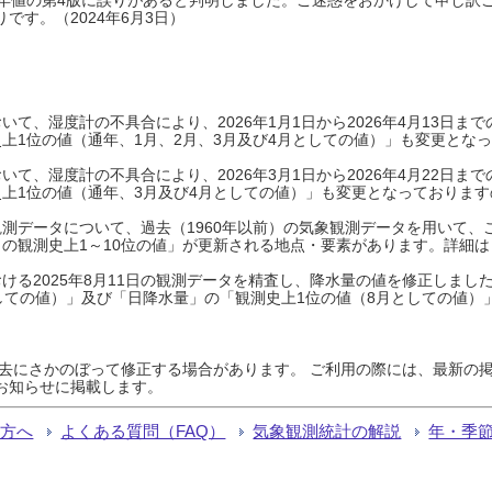
です。（2024年6月3日）
て、湿度計の不具合により、2026年1月1日から2026年4月13日
上1位の値（通年、1月、2月、3月及び4月としての値）」も変更とな
て、湿度計の不具合により、2026年3月1日から2026年4月22日
上1位の値（通年、3月及び4月としての値）」も変更となっておりますので
測データについて、過去（1960年以前）の気象観測データを用いて、
の観測史上1～10位の値」が更新される地点・要素があります。詳細は
ける2025年8月11日の観測データを精査し、降水量の値を修正しまし
しての値）」及び「日降水量」の「観測史上1位の値（8月としての値）
過去にさかのぼって修正する場合があります。 ご利用の際には、最新の掲
お知らせに掲載します。
る方へ
よくある質問（FAQ）
気象観測統計の解説
年・季