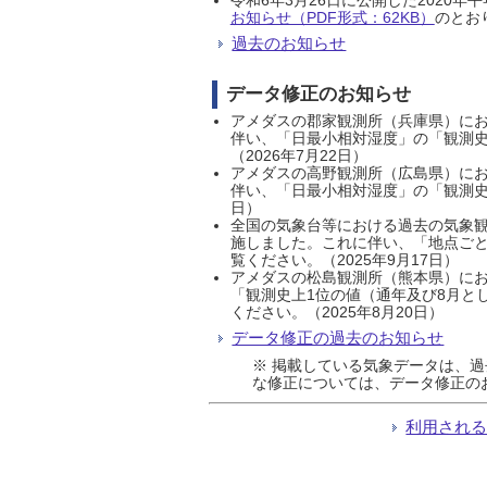
お知らせ（PDF形式：62KB）
のとおり
過去のお知らせ
データ修正のお知らせ
アメダスの郡家観測所（兵庫県）におい
伴い、「日最小相対湿度」の「観測史
（2026年7月22日）
アメダスの高野観測所（広島県）におい
伴い、「日最小相対湿度」の「観測史
日）
全国の気象台等における過去の気象観
施しました。これに伴い、「地点ごと
覧ください。（2025年9月17日）
アメダスの松島観測所（熊本県）にお
「観測史上1位の値（通年及び8月と
ください。（2025年8月20日）
データ修正の過去のお知らせ
※ 掲載している気象データは、
な修正については、データ修正の
利用され