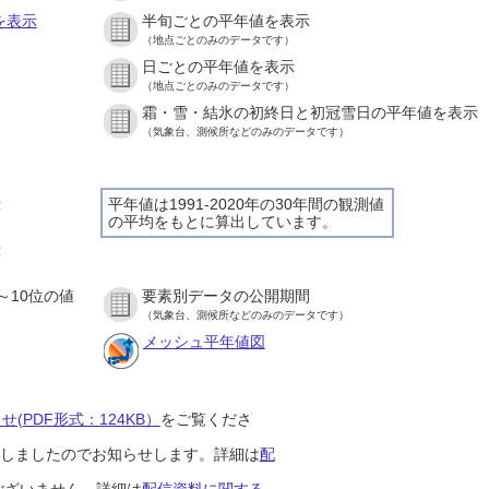
を表示
半旬ごとの平年値を表示
（地点ごとのみのデータです）
日ごとの平年値を表示
）
（地点ごとのみのデータです）
霜・雪・結氷の初終日と初冠雪日の平年値を表示
）
（気象台、測候所などのみのデータです）
示
平年値は1991-2020年の30年間の観測値
の平均をもとに算出しています。
）
示
）
～10位の値
要素別データの公開期間
）
（気象台、測候所などのみのデータです）
メッシュ平年値図
(PDF形式：124KB）
をご覧くださ
開始しましたのでお知らせします。詳細は
配
ございません。詳細は
配信資料に関する