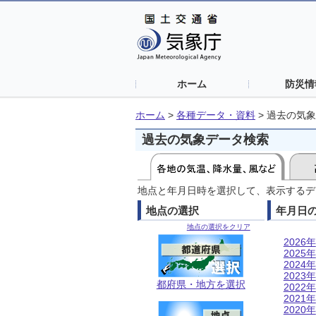
ホーム
防災情
ホーム
>
各種データ・資料
>
過去の気象
過去の気象データ検索
地点と年月日時を選択して、表示するデ
地点の選択
年月日
地点の選択をクリア
2026年
2025年
2024年
2023年
都府県・地方を選択
2022年
2021年
2020年