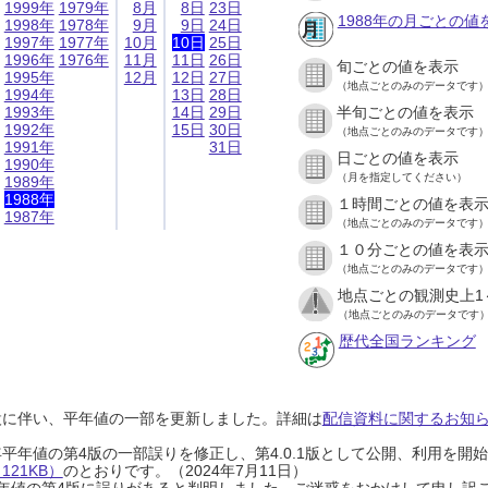
1999年
1979年
8月
8日
23日
1988年の月ごとの値
1998年
1978年
9月
9日
24日
1997年
1977年
10月
10日
25日
1996年
1976年
11月
11日
26日
旬ごとの値を表示
1995年
12月
12日
27日
（地点ごとのみのデータです
1994年
13日
28日
1993年
14日
29日
半旬ごとの値を表示
1992年
15日
30日
（地点ごとのみのデータです
1991年
31日
日ごとの値を表示
1990年
（月を指定してください）
1989年
1988年
１時間ごとの値を表
1987年
（地点ごとのみのデータです
１０分ごとの値を表
（地点ごとのみのデータです
地点ごとの観測史上1
（地点ごとのみのデータです
歴代全国ランキング
設に伴い、平年値の一部を更新しました。詳細は
配信資料に関するお知らせ
0年平年値の第4版の一部誤りを修正し、第4.0.1版として公開、利用を
21KB）
のとおりです。（2024年7月11日）
0年平年値の第4版に誤りがあると判明しました。ご迷惑をおかけして申し訳