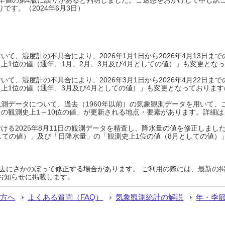
です。（2024年6月3日）
て、湿度計の不具合により、2026年1月1日から2026年4月13日
上1位の値（通年、1月、2月、3月及び4月としての値）」も変更とな
て、湿度計の不具合により、2026年3月1日から2026年4月22日
上1位の値（通年、3月及び4月としての値）」も変更となっておりますので
測データについて、過去（1960年以前）の気象観測データを用いて、
の観測史上1～10位の値」が更新される地点・要素があります。詳細は
ける2025年8月11日の観測データを精査し、降水量の値を修正しまし
しての値）」及び「日降水量」の「観測史上1位の値（8月としての値）
過去にさかのぼって修正する場合があります。 ご利用の際には、最新の掲
お知らせに掲載します。
る方へ
よくある質問（FAQ）
気象観測統計の解説
年・季