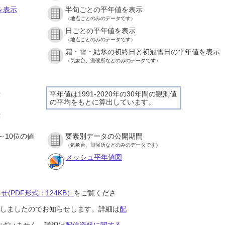
を表示
半旬ごとの平年値を表示
（地点ごとのみのデータです）
日ごとの平年値を表示
）
（地点ごとのみのデータです）
霜・雪・結氷の初終日と初冠雪日の平年値を表示
）
（気象台、測候所などのみのデータです）
示
平年値は1991-2020年の30年間の観測値
の平均をもとに算出しています。
）
示
）
～10位の値
要素別データの公開期間
）
（気象台、測候所などのみのデータです）
メッシュ平年値図
(PDF形式：124KB）
をご覧くださ
開始しましたのでお知らせします。詳細は
配
ございません。詳細は
配信資料に関する