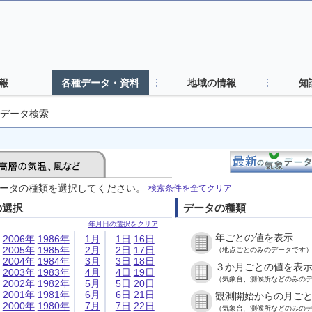
報
各種データ・資料
地域の情報
知
データ検索
ータの種類を選択してください。
検索条件を全てクリア
の選択
データの種類
年月日の選択をクリア
年ごとの値を表示
2006年
1986年
1月
1日
16日
2005年
1985年
2月
2日
17日
（地点ごとのみのデータです
2004年
1984年
3月
3日
18日
３か月ごとの値を表
2003年
1983年
4月
4日
19日
（気象台、測候所などのみの
2002年
1982年
5月
5日
20日
2001年
1981年
6月
6日
21日
観測開始からの月ご
2000年
1980年
7月
7日
22日
（気象台、測候所などのみの