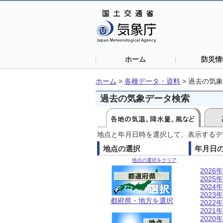
ホーム
防災情
ホーム
>
各種データ・資料
>
過去の気象
過去の気象データ検索
地点と年月日時を選択して、表示するデ
地点の選択
年月日
地点の選択をクリア
2026年
2025年
2024年
2023年
都府県・地方を選択
2022年
2021年
2020年