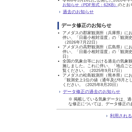
お知らせ（PDF形式：62KB）
のとおり
過去のお知らせ
データ修正のお知らせ
アメダスの郡家観測所（兵庫県）におい
伴い、「日最小相対湿度」の「観測史
（2026年7月22日）
アメダスの高野観測所（広島県）におい
伴い、「日最小相対湿度」の「観測史
日）
全国の気象台等における過去の気象観
施しました。これに伴い、「地点ごと
覧ください。（2025年9月17日）
アメダスの松島観測所（熊本県）にお
「観測史上1位の値（通年及び8月と
ください。（2025年8月20日）
データ修正の過去のお知らせ
※ 掲載している気象データは、
な修正については、データ修正の
利用され