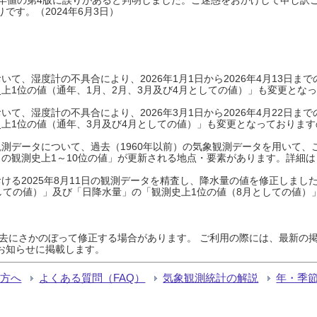
です。（2024年6月3日）
て、湿度計の不具合により、2026年1月1日から2026年4月13日
上1位の値（通年、1月、2月、3月及び4月としての値）」も変更とな
て、湿度計の不具合により、2026年3月1日から2026年4月22日
上1位の値（通年、3月及び4月としての値）」も変更となっておりますので
測データについて、過去（1960年以前）の気象観測データを用いて、
の観測史上1～10位の値」が更新される地点・要素があります。詳細は
ける2025年8月11日の観測データを精査し、降水量の値を修正しまし
しての値）」及び「日降水量」の「観測史上1位の値（8月としての値）
過去にさかのぼって修正する場合があります。 ご利用の際には、最新の掲
お知らせに掲載します。
る方へ
よくある質問（FAQ）
気象観測統計の解説
年・季