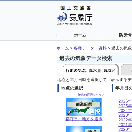
ホーム
防災情
ホーム
>
各種データ・資料
>
過去の気象
過去の気象データ検索
地点と年月日時を選択して、表示するデ
地点の選択
年月日
地点の選択をクリア
2026年
2025年
2024年
2023年
都府県・地方を選択
2022年
2021年
2020年