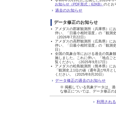
お知らせ（PDF形式：62KB）
のとおり
過去のお知らせ
データ修正のお知らせ
アメダスの郡家観測所（兵庫県）におい
伴い、「日最小相対湿度」の「観測史
（2026年7月22日）
アメダスの高野観測所（広島県）におい
伴い、「日最小相対湿度」の「観測史
日）
全国の気象台等における過去の気象観
施しました。これに伴い、「地点ごと
覧ください。（2025年9月17日）
アメダスの松島観測所（熊本県）にお
「観測史上1位の値（通年及び8月と
ください。（2025年8月20日）
データ修正の過去のお知らせ
※ 掲載している気象データは、
な修正については、データ修正の
利用され