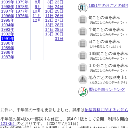
1999年
1979年
8月
8日
23日
1991年の月ごとの値
1998年
1978年
9月
9日
24日
1997年
1977年
10月
10日
25日
1996年
1976年
11月
11日
26日
旬ごとの値を表示
1995年
12月
12日
27日
（地点ごとのみのデータです
1994年
13日
28日
1993年
14日
29日
半旬ごとの値を表示
1992年
15日
30日
（地点ごとのみのデータです
1991年
31日
日ごとの値を表示
1990年
（月を指定してください）
1989年
1988年
１時間ごとの値を表
1987年
（地点ごとのみのデータです
１０分ごとの値を表
（地点ごとのみのデータです
地点ごとの観測史上1
（地点ごとのみのデータです
歴代全国ランキング
設に伴い、平年値の一部を更新しました。詳細は
配信資料に関するお知らせ
0年平年値の第4版の一部誤りを修正し、第4.0.1版として公開、利用を
21KB）
のとおりです。（2024年7月11日）
0年平年値の第4版に誤りがあると判明しました。ご迷惑をおかけして申し訳