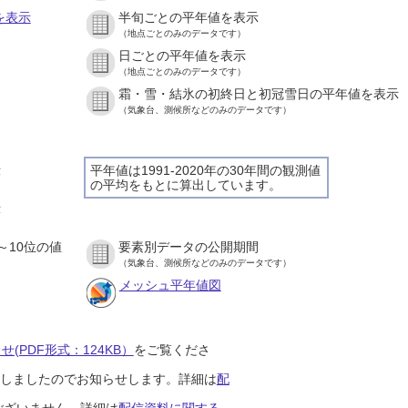
を表示
半旬ごとの平年値を表示
（地点ごとのみのデータです）
日ごとの平年値を表示
）
（地点ごとのみのデータです）
霜・雪・結氷の初終日と初冠雪日の平年値を表示
）
（気象台、測候所などのみのデータです）
示
平年値は1991-2020年の30年間の観測値
の平均をもとに算出しています。
）
示
）
～10位の値
要素別データの公開期間
）
（気象台、測候所などのみのデータです）
メッシュ平年値図
(PDF形式：124KB）
をご覧くださ
開始しましたのでお知らせします。詳細は
配
ございません。詳細は
配信資料に関する