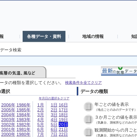
報
各種データ・資料
地域の情報
知
データ検索
ータの種類を選択してください。
検索条件を全てクリア
の選択
データの種類
年月日の選択をクリア
年ごとの値を表示
2006年
1986年
1月
1日
16日
2005年
1985年
2月
2日
17日
（地点ごとのみのデータです
2004年
1984年
3月
3日
18日
３か月ごとの値を表
2003年
1983年
4月
4日
19日
（気象台、測候所などのみの
2002年
1982年
5月
5日
20日
2001年
1981年
6月
6日
21日
観測開始からの月ご
2000年
1980年
7月
7日
22日
（気象台、測候所などのみの