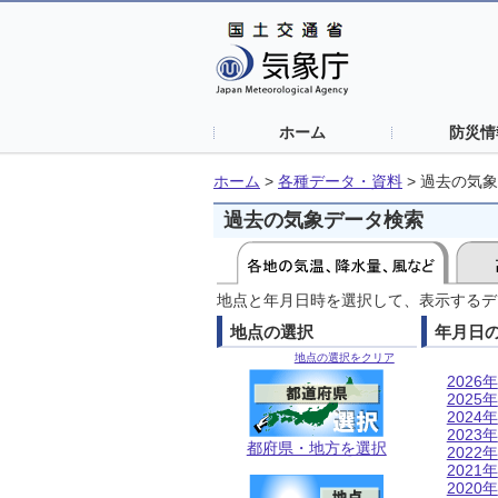
ホーム
防災情
ホーム
>
各種データ・資料
>
過去の気象
過去の気象データ検索
地点と年月日時を選択して、表示するデ
地点の選択
年月日
地点の選択をクリア
2026年
2025年
2024年
2023年
都府県・地方を選択
2022年
2021年
2020年