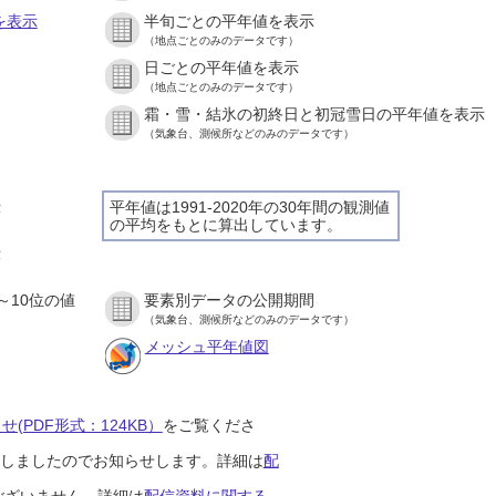
を表示
半旬ごとの平年値を表示
（地点ごとのみのデータです）
日ごとの平年値を表示
）
（地点ごとのみのデータです）
霜・雪・結氷の初終日と初冠雪日の平年値を表示
）
（気象台、測候所などのみのデータです）
示
平年値は1991-2020年の30年間の観測値
の平均をもとに算出しています。
）
示
）
～10位の値
要素別データの公開期間
）
（気象台、測候所などのみのデータです）
メッシュ平年値図
(PDF形式：124KB）
をご覧くださ
開始しましたのでお知らせします。詳細は
配
ございません。詳細は
配信資料に関する