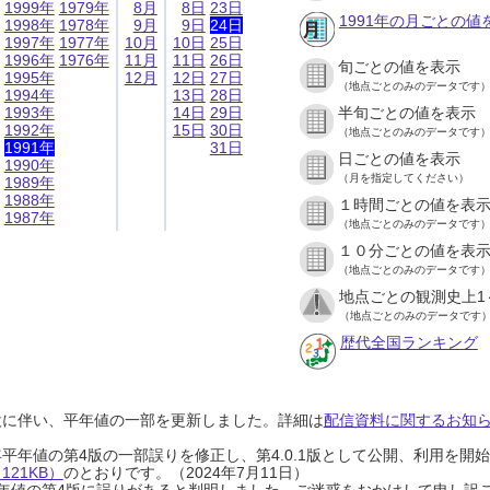
1999年
1979年
8月
8日
23日
1991年の月ごとの値
1998年
1978年
9月
9日
24日
1997年
1977年
10月
10日
25日
1996年
1976年
11月
11日
26日
旬ごとの値を表示
1995年
12月
12日
27日
（地点ごとのみのデータです
1994年
13日
28日
1993年
14日
29日
半旬ごとの値を表示
1992年
15日
30日
（地点ごとのみのデータです
1991年
31日
日ごとの値を表示
1990年
（月を指定してください）
1989年
1988年
１時間ごとの値を表
1987年
（地点ごとのみのデータです
１０分ごとの値を表
（地点ごとのみのデータです
地点ごとの観測史上1
（地点ごとのみのデータです
歴代全国ランキング
設に伴い、平年値の一部を更新しました。詳細は
配信資料に関するお知らせ
0年平年値の第4版の一部誤りを修正し、第4.0.1版として公開、利用を
21KB）
のとおりです。（2024年7月11日）
0年平年値の第4版に誤りがあると判明しました。ご迷惑をおかけして申し訳