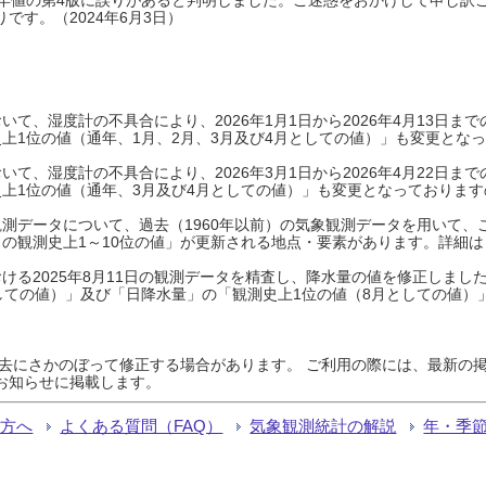
です。（2024年6月3日）
て、湿度計の不具合により、2026年1月1日から2026年4月13日
上1位の値（通年、1月、2月、3月及び4月としての値）」も変更とな
て、湿度計の不具合により、2026年3月1日から2026年4月22日
上1位の値（通年、3月及び4月としての値）」も変更となっておりますので
測データについて、過去（1960年以前）の気象観測データを用いて、
の観測史上1～10位の値」が更新される地点・要素があります。詳細は
ける2025年8月11日の観測データを精査し、降水量の値を修正しまし
しての値）」及び「日降水量」の「観測史上1位の値（8月としての値）
過去にさかのぼって修正する場合があります。 ご利用の際には、最新の掲
お知らせに掲載します。
る方へ
よくある質問（FAQ）
気象観測統計の解説
年・季