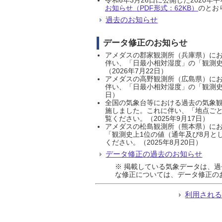
お知らせ（PDF形式：62KB）
のとおり
過去のお知らせ
データ修正のお知らせ
アメダスの郡家観測所（兵庫県）におい
伴い、「日最小相対湿度」の「観測史
（2026年7月22日）
アメダスの高野観測所（広島県）におい
伴い、「日最小相対湿度」の「観測史
日）
全国の気象台等における過去の気象観
施しました。これに伴い、「地点ごと
覧ください。（2025年9月17日）
アメダスの松島観測所（熊本県）にお
「観測史上1位の値（通年及び8月と
ください。（2025年8月20日）
データ修正の過去のお知らせ
※ 掲載している気象データは、
な修正については、データ修正の
利用され