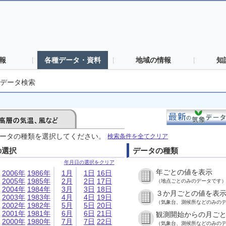
報
各種データ・資料
地域の情報
知
データ検索
ータの種類を選択してください。
検索条件を全てクリア
の選択
データの種類
年月日の選択をクリア
年ごとの値を表示
2006年
1986年
1月
1日
16日
2005年
1985年
2月
2日
17日
（地点ごとのみのデータです
2004年
1984年
3月
3日
18日
３か月ごとの値を表
2003年
1983年
4月
4日
19日
（気象台、測候所などのみの
2002年
1982年
5月
5日
20日
2001年
1981年
6月
6日
21日
観測開始からの月ご
2000年
1980年
7月
7日
22日
（気象台、測候所などのみの