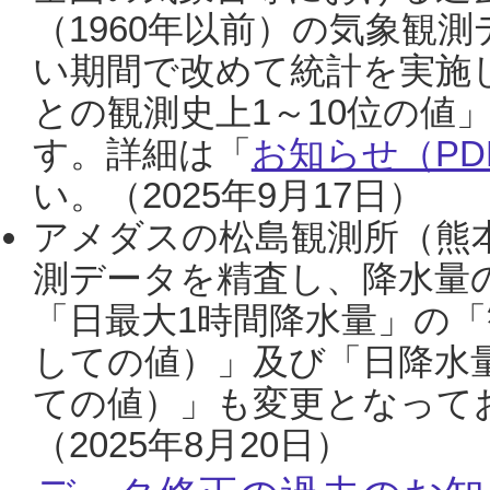
（1960年以前）の気象観
い期間で改めて統計を実施
との観測史上1～10位の値
す。詳細は「
お知らせ（PDF
い。（2025年9月17日）
アメダスの松島観測所（熊本
測データを精査し、降水量
「日最大1時間降水量」の「
しての値）」及び「日降水
ての値）」も変更となって
（2025年8月20日）