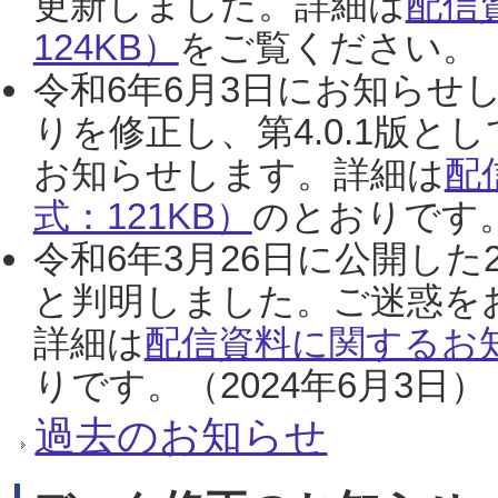
更新しました。詳細は
配信
124KB）
をご覧ください。（2
令和6年6月3日にお知らせし
りを修正し、第4.0.1版
お知らせします。詳細は
配
式：121KB）
のとおりです。
令和6年3月26日に公開した
と判明しました。ご迷惑を
詳細は
配信資料に関するお知
りです。（2024年6月3日）
過去のお知らせ