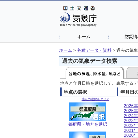
ホーム
防災情
ホーム
>
各種データ・資料
>
過去の気象
過去の気象データ検索
地点と年月日時を選択して、表示するデ
地点の選択
年月日
地点の選択をクリア
2026年
2025年
2024年
2023年
都府県・地方を選択
2022年
2021年
2020年