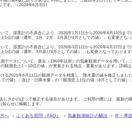
です。（2024年6月3日）
て、湿度計の不具合により、2026年1月1日から2026年4月13日
上1位の値（通年、1月、2月、3月及び4月としての値）」も変更とな
て、湿度計の不具合により、2026年3月1日から2026年4月22日
上1位の値（通年、3月及び4月としての値）」も変更となっておりますので
測データについて、過去（1960年以前）の気象観測データを用いて、
の観測史上1～10位の値」が更新される地点・要素があります。詳細は
ける2025年8月11日の観測データを精査し、降水量の値を修正しまし
しての値）」及び「日降水量」の「観測史上1位の値（8月としての値）
過去にさかのぼって修正する場合があります。 ご利用の際には、最新の掲
お知らせに掲載します。
る方へ
よくある質問（FAQ）
気象観測統計の解説
年・季