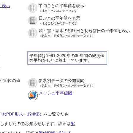
を表示
半旬ごとの平年値を表示
（地点ごとのみのデータです）
日ごとの平年値を表示
）
（地点ごとのみのデータです）
霜・雪・結氷の初終日と初冠雪日の平年値を表示
）
（気象台、測候所などのみのデータです）
示
平年値は1991-2020年の30年間の観測値
の平均をもとに算出しています。
）
示
）
～10位の値
要素別データの公開期間
）
（気象台、測候所などのみのデータです）
メッシュ平年値図
(PDF形式：124KB）
をご覧くださ
開始しましたのでお知らせします。詳細は
配
ございません。詳細は
配信資料に関する