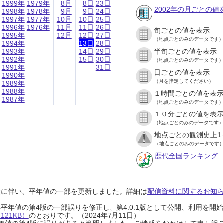
1999年
1979年
8月
8日
23日
2002年の月ごとの値
1998年
1978年
9月
9日
24日
1997年
1977年
10月
10日
25日
1996年
1976年
11月
11日
26日
旬ごとの値を表示
1995年
12月
12日
27日
（地点ごとのみのデータです
1994年
13日
28日
1993年
14日
29日
半旬ごとの値を表示
1992年
15日
30日
（地点ごとのみのデータです
1991年
31日
日ごとの値を表示
1990年
（月を指定してください）
1989年
1988年
１時間ごとの値を表
1987年
（地点ごとのみのデータです
１０分ごとの値を表
（地点ごとのみのデータです
地点ごとの観測史上1
（地点ごとのみのデータです
歴代全国ランキング
設に伴い、平年値の一部を更新しました。詳細は
配信資料に関するお知らせ
0年平年値の第4版の一部誤りを修正し、第4.0.1版として公開、利用を
21KB）
のとおりです。（2024年7月11日）
0年平年値の第4版に誤りがあると判明しました。ご迷惑をおかけして申し訳