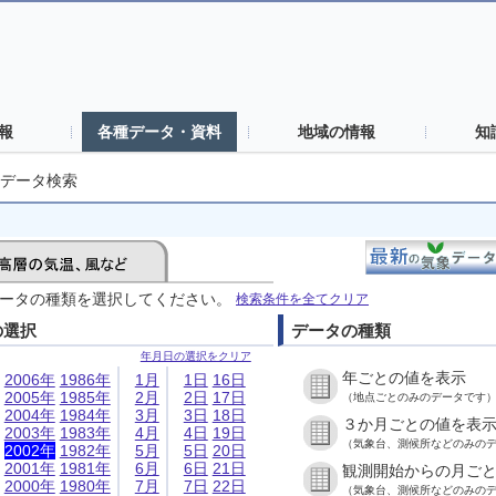
報
各種データ・資料
地域の情報
知
データ検索
ータの種類を選択してください。
検索条件を全てクリア
の選択
データの種類
年月日の選択をクリア
年ごとの値を表示
2006年
1986年
1月
1日
16日
2005年
1985年
2月
2日
17日
（地点ごとのみのデータです
2004年
1984年
3月
3日
18日
３か月ごとの値を表
2003年
1983年
4月
4日
19日
（気象台、測候所などのみの
2002年
1982年
5月
5日
20日
2001年
1981年
6月
6日
21日
観測開始からの月ご
2000年
1980年
7月
7日
22日
（気象台、測候所などのみの