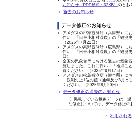
お知らせ（PDF形式：62KB）
のとおり
過去のお知らせ
データ修正のお知らせ
アメダスの郡家観測所（兵庫県）におい
伴い、「日最小相対湿度」の「観測史
（2026年7月22日）
アメダスの高野観測所（広島県）におい
伴い、「日最小相対湿度」の「観測史
日）
全国の気象台等における過去の気象観
施しました。これに伴い、「地点ごと
覧ください。（2025年9月17日）
アメダスの松島観測所（熊本県）にお
「観測史上1位の値（通年及び8月と
ください。（2025年8月20日）
データ修正の過去のお知らせ
※ 掲載している気象データは、
な修正については、データ修正の
利用され