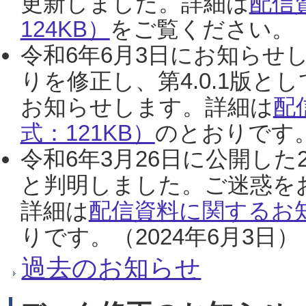
更新しました。詳細は
配信
124KB）
をご覧ください。（2
令和6年6月3日にお知らせし
りを修正し、第4.0.1版
お知らせします。詳細は
配
式：121KB）
のとおりです。
令和6年3月26日に公開した
と判明しました。ご迷惑を
詳細は
配信資料に関するお知
りです。（2024年6月3日）
過去のお知らせ