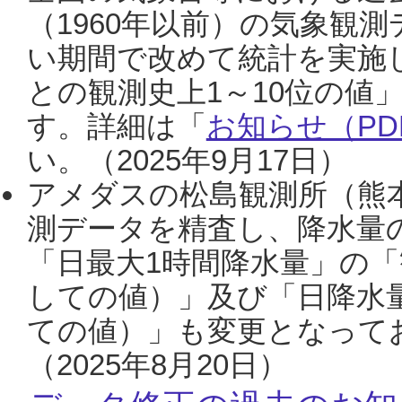
（1960年以前）の気象観
い期間で改めて統計を実施
との観測史上1～10位の値
す。詳細は「
お知らせ（PDF
い。（2025年9月17日）
アメダスの松島観測所（熊本
測データを精査し、降水量
「日最大1時間降水量」の「
しての値）」及び「日降水
ての値）」も変更となって
（2025年8月20日）