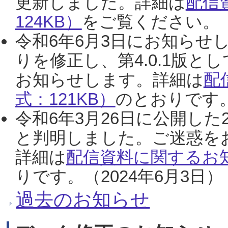
更新しました。詳細は
配信
124KB）
をご覧ください。（2
令和6年6月3日にお知らせし
りを修正し、第4.0.1版
お知らせします。詳細は
配
式：121KB）
のとおりです。
令和6年3月26日に公開した
と判明しました。ご迷惑を
詳細は
配信資料に関するお知
りです。（2024年6月3日）
過去のお知らせ