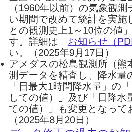
（1960年以前）の気象観
い期間で改めて統計を実施
との観測史上1～10位の値
す。詳細は「
お知らせ（PDF
い。（2025年9月17日）
アメダスの松島観測所（熊本
測データを精査し、降水量
「日最大1時間降水量」の「
しての値）」及び「日降水
ての値）」も変更となって
（2025年8月20日）