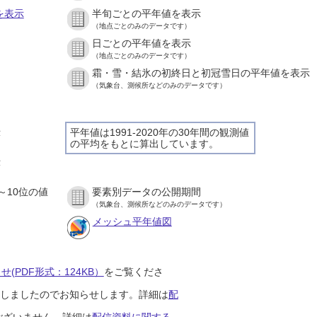
を表示
半旬ごとの平年値を表示
（地点ごとのみのデータです）
日ごとの平年値を表示
）
（地点ごとのみのデータです）
霜・雪・結氷の初終日と初冠雪日の平年値を表示
）
（気象台、測候所などのみのデータです）
示
平年値は1991-2020年の30年間の観測値
の平均をもとに算出しています。
）
示
）
～10位の値
要素別データの公開期間
）
（気象台、測候所などのみのデータです）
メッシュ平年値図
(PDF形式：124KB）
をご覧くださ
開始しましたのでお知らせします。詳細は
配
ございません。詳細は
配信資料に関する