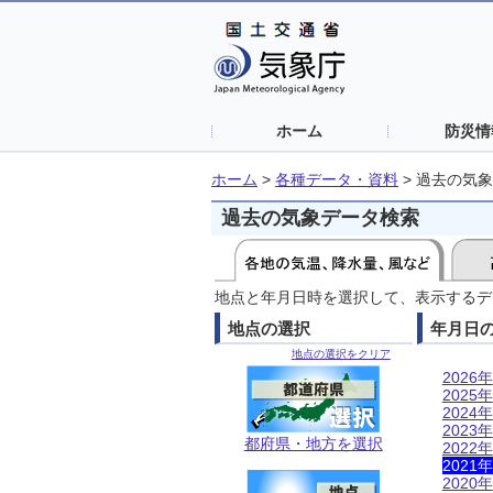
ホーム
防災情
ホーム
>
各種データ・資料
>
過去の気象
過去の気象データ検索
地点と年月日時を選択して、表示するデ
地点の選択
年月日
地点の選択をクリア
2026年
2025年
2024年
2023年
都府県・地方を選択
2022年
2021年
2020年