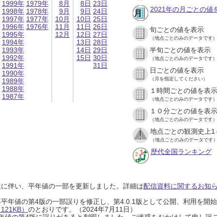
1999年
1979年
8月
8日
23日
2021年の月ごとの値
1998年
1978年
9月
9日
24日
1997年
1977年
10月
10日
25日
1996年
1976年
11月
11日
26日
旬ごとの値を表示
1995年
12月
12日
27日
（地点ごとのみのデータです
1994年
13日
28日
1993年
14日
29日
半旬ごとの値を表示
1992年
15日
30日
（地点ごとのみのデータです
1991年
31日
日ごとの値を表示
1990年
（月を指定してください）
1989年
1988年
１時間ごとの値を表
1987年
（地点ごとのみのデータです
１０分ごとの値を表
（地点ごとのみのデータです
地点ごとの観測史上1
（地点ごとのみのデータです
歴代全国ランキング
設に伴い、平年値の一部を更新しました。詳細は
配信資料に関するお知らせ
0年平年値の第4版の一部誤りを修正し、第4.0.1版として公開、利用を
21KB）
のとおりです。（2024年7月11日）
0年平年値の第4版に誤りがあると判明しました。ご迷惑をおかけして申し訳