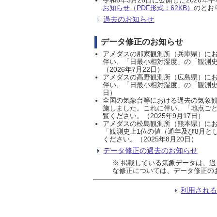
お知らせ（PDF形式：62KB）
のとおり
過去のお知らせ
データ修正のお知らせ
アメダスの郡家観測所（兵庫県）におい
伴い、「日最小相対湿度」の「観測史
（2026年7月22日）
アメダスの高野観測所（広島県）におい
伴い、「日最小相対湿度」の「観測史
日）
全国の気象台等における過去の気象観
施しました。これに伴い、「地点ごと
覧ください。（2025年9月17日）
アメダスの松島観測所（熊本県）にお
「観測史上1位の値（通年及び8月と
ください。（2025年8月20日）
データ修正の過去のお知らせ
※ 掲載している気象データは、
な修正については、データ修正の
利用され