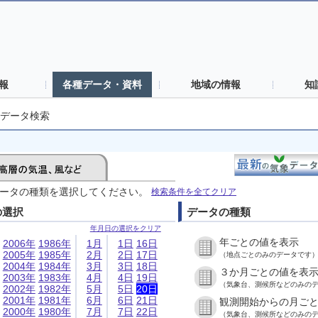
報
各種データ・資料
地域の情報
知
データ検索
ータの種類を選択してください。
検索条件を全てクリア
の選択
データの種類
年月日の選択をクリア
年ごとの値を表示
2006年
1986年
1月
1日
16日
2005年
1985年
2月
2日
17日
（地点ごとのみのデータです
2004年
1984年
3月
3日
18日
３か月ごとの値を表
2003年
1983年
4月
4日
19日
（気象台、測候所などのみの
2002年
1982年
5月
5日
20日
2001年
1981年
6月
6日
21日
観測開始からの月ご
2000年
1980年
7月
7日
22日
（気象台、測候所などのみの