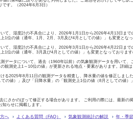
です。（2024年6月3日）
て、湿度計の不具合により、2026年1月1日から2026年4月13日
上1位の値（通年、1月、2月、3月及び4月としての値）」も変更とな
て、湿度計の不具合により、2026年3月1日から2026年4月22日
上1位の値（通年、3月及び4月としての値）」も変更となっておりますので
測データについて、過去（1960年以前）の気象観測データを用いて、
の観測史上1～10位の値」が更新される地点・要素があります。詳細は
ける2025年8月11日の観測データを精査し、降水量の値を修正しまし
しての値）」及び「日降水量」の「観測史上1位の値（8月としての値）
過去にさかのぼって修正する場合があります。 ご利用の際には、最新の掲
お知らせに掲載します。
る方へ
よくある質問（FAQ）
気象観測統計の解説
年・季