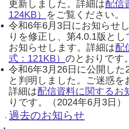
更新しました。詳細は
配信
124KB）
をご覧ください。（2
令和6年6月3日にお知らせし
りを修正し、第4.0.1版
お知らせします。詳細は
配
式：121KB）
のとおりです。
令和6年3月26日に公開した
と判明しました。ご迷惑を
詳細は
配信資料に関するお知
りです。（2024年6月3日）
過去のお知らせ