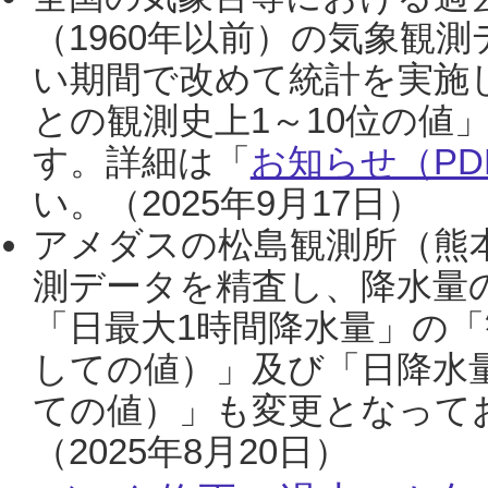
（1960年以前）の気象観
い期間で改めて統計を実施
との観測史上1～10位の値
す。詳細は「
お知らせ（PDF
い。（2025年9月17日）
アメダスの松島観測所（熊本
測データを精査し、降水量
「日最大1時間降水量」の「
しての値）」及び「日降水
ての値）」も変更となって
（2025年8月20日）