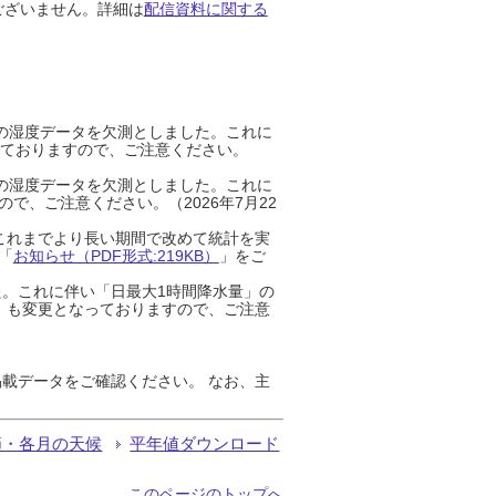
ございません。詳細は
配信資料に関する
までの湿度データを欠測としました。これに
っておりますので、ご注意ください。
までの湿度データを欠測としました。これに
、ご注意ください。（2026年7月22
これまでより長い期間で改めて統計を実
「
お知らせ（PDF形式:219KB）
」をご
た。これに伴い「日最大1時間降水量」の
」も変更となっておりますので、ご注意
載データをご確認ください。 なお、主
節・各月の天候
平年値ダウンロード
このページのトップへ