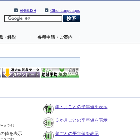
ENGLISH
Other Languages
識・解説
各種申請・ご案内
年・月ごとの平年値を表示
示
３か月ごとの平年値を表示
データです）
との値を表示
旬ごとの平年値を表示
データです）