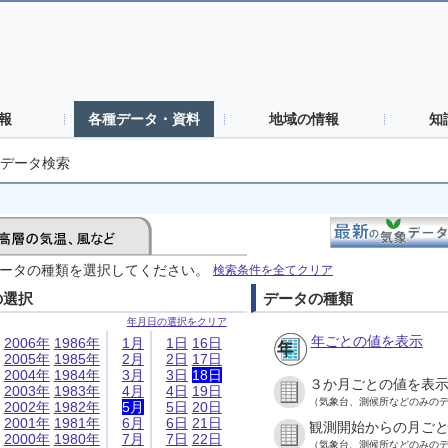
報
各種データ・資料
地域の情報
知
データ検索
ータの種類を選択してください。
検索条件を全てクリア
の選択
データの種類
年月日の選択をクリア
年ごとの値を表示
2006年
1986年
1月
1日
16日
2005年
1985年
2月
2日
17日
2004年
1984年
3月
3日
18日
３か月ごとの値を表
2003年
1983年
4月
4日
19日
（気象台、測候所などのみの
2002年
1982年
5月
5日
20日
2001年
1981年
6月
6日
21日
観測開始からの月ご
2000年
1980年
7月
7日
22日
（気象台、測候所などのみの