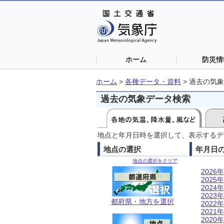
ホーム
防災情
ホーム
>
各種データ・資料
>
過去の気象
過去の気象データ検索
地点と年月日時を選択して、表示するデ
地点の選択
年月日
地点の選択をクリア
2026年
2025年
2024年
2023年
都府県・地方を選択
2022年
2021年
2020年