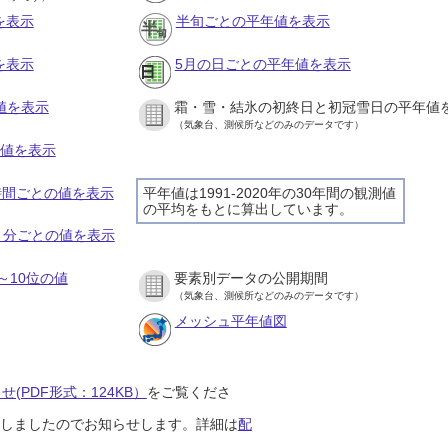
を表示
半旬ごとの平年値を表示
を表示
5月の日ごとの平年値を表示
値を表示
霜・雪・結氷の初終日と初冠雪日の平年値
（気象台、測候所などのみのデータです）
の値を表示
１時間ごとの値を表示
平年値は1991-2020年の30年間の観測値
の平均をもとに算出しています。
１０分ごとの値を表示
～10位の値
要素別データの公開期間
（気象台、測候所などのみのデータです）
メッシュ平年値図
(PDF形式：124KB）
をご覧くださ
開始しましたのでお知らせします。詳細は
配