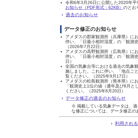
令和6年3月26日に公開した202
お知らせ（PDF形式：62KB）
のとおり
過去のお知らせ
データ修正のお知らせ
アメダスの郡家観測所（兵庫県）におい
伴い、「日最小相対湿度」の「観測史
（2026年7月22日）
アメダスの高野観測所（広島県）におい
伴い、「日最小相対湿度」の「観測史
日）
全国の気象台等における過去の気象観
施しました。これに伴い、「地点ごと
覧ください。（2025年9月17日）
アメダスの松島観測所（熊本県）にお
「観測史上1位の値（通年及び8月と
ください。（2025年8月20日）
データ修正の過去のお知らせ
※ 掲載している気象データは、
な修正については、データ修正の
利用され