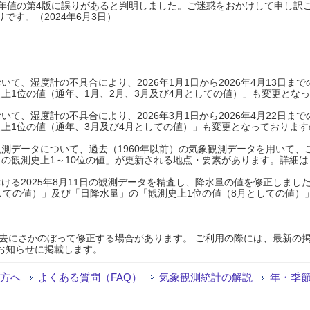
0年平年値の第4版に誤りがあると判明しました。ご迷惑をおかけして申し訳
です。（2024年6月3日）
て、湿度計の不具合により、2026年1月1日から2026年4月13日
上1位の値（通年、1月、2月、3月及び4月としての値）」も変更とな
て、湿度計の不具合により、2026年3月1日から2026年4月22日
上1位の値（通年、3月及び4月としての値）」も変更となっておりますので
測データについて、過去（1960年以前）の気象観測データを用いて、
の観測史上1～10位の値」が更新される地点・要素があります。詳細は
ける2025年8月11日の観測データを精査し、降水量の値を修正しまし
しての値）」及び「日降水量」の「観測史上1位の値（8月としての値）
過去にさかのぼって修正する場合があります。 ご利用の際には、最新の掲
お知らせに掲載します。
る方へ
よくある質問（FAQ）
気象観測統計の解説
年・季