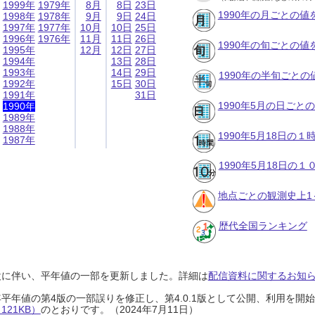
1999年
1979年
8月
8日
23日
1990年の月ごとの値
1998年
1978年
9月
9日
24日
1997年
1977年
10月
10日
25日
1996年
1976年
11月
11日
26日
1990年の旬ごとの値
1995年
12月
12日
27日
1994年
13日
28日
1993年
14日
29日
1990年の半旬ごとの
1992年
15日
30日
1991年
31日
1990年5月の日ごと
1990年
1989年
1988年
1990年5月18日の
1987年
1990年5月18日の
地点ごとの観測史上1
歴代全国ランキング
設に伴い、平年値の一部を更新しました。詳細は
配信資料に関するお知らせ
0年平年値の第4版の一部誤りを修正し、第4.0.1版として公開、利用を
21KB）
のとおりです。（2024年7月11日）