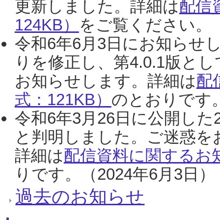
更新しました。詳細は
配信
124KB）
をご覧ください。（2
令和6年6月3日にお知らせし
りを修正し、第4.0.1版
お知らせします。詳細は
配
式：121KB）
のとおりです。
令和6年3月26日に公開した
と判明しました。ご迷惑を
詳細は
配信資料に関するお知
りです。（2024年6月3日）
過去のお知らせ