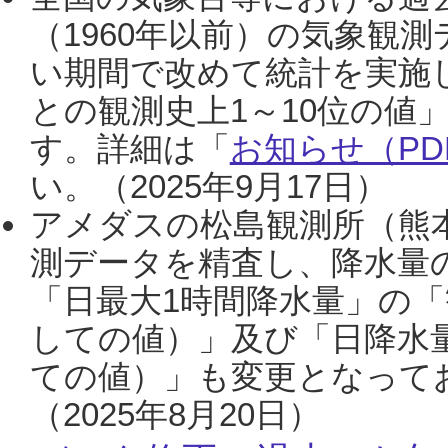
（1960年以前）の気象観
い期間で改めて統計を実施
との観測史上1～10位の値
す。詳細は「
お知らせ（PDF
い。（2025年9月17日）
アメダスの松島観測所（熊本
測データを精査し、降水量
「日最大1時間降水量」の「
しての値）」及び「日降水
ての値）」も変更となって
（2025年8月20日）