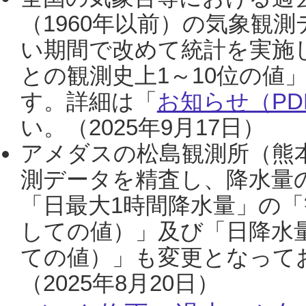
（1960年以前）の気象観
い期間で改めて統計を実施
との観測史上1～10位の値
す。詳細は「
お知らせ（PDF
い。（2025年9月17日）
アメダスの松島観測所（熊本
測データを精査し、降水量
「日最大1時間降水量」の「
しての値）」及び「日降水
ての値）」も変更となって
（2025年8月20日）