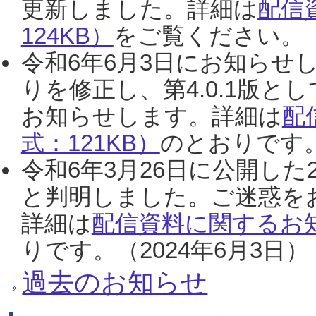
更新しました。詳細は
配信
124KB）
をご覧ください。（2
令和6年6月3日にお知らせし
りを修正し、第4.0.1版
お知らせします。詳細は
配
式：121KB）
のとおりです。
令和6年3月26日に公開した
と判明しました。ご迷惑を
詳細は
配信資料に関するお知
りです。（2024年6月3日）
過去のお知らせ