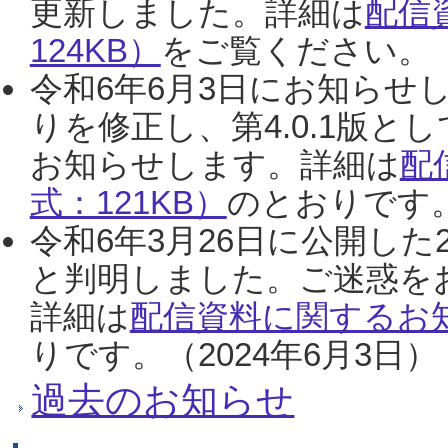
更新しました。詳細は
配信
124KB）
をご覧ください。（2
令和6年6月3日にお知らせし
りを修正し、第4.0.1版
お知らせします。詳細は
配
式：121KB）
のとおりです。
令和6年3月26日に公開した
と判明しました。ご迷惑を
詳細は
配信資料に関するお知
りです。（2024年6月3日）
過去のお知らせ