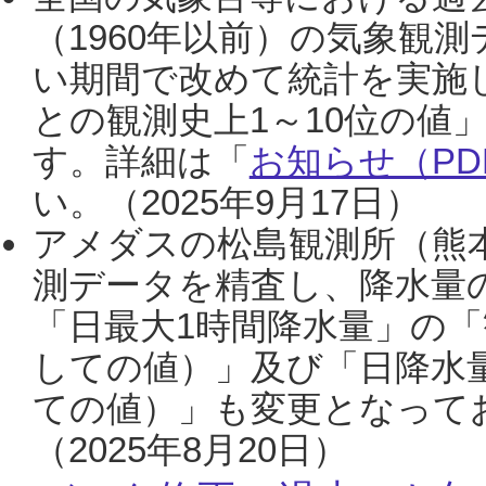
（1960年以前）の気象観
い期間で改めて統計を実施
との観測史上1～10位の値
す。詳細は「
お知らせ（PDF
い。（2025年9月17日）
アメダスの松島観測所（熊本
測データを精査し、降水量
「日最大1時間降水量」の「
しての値）」及び「日降水
ての値）」も変更となって
（2025年8月20日）