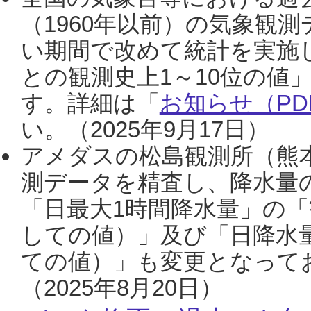
（1960年以前）の気象観
い期間で改めて統計を実施
との観測史上1～10位の値
す。詳細は「
お知らせ（PDF
い。（2025年9月17日）
アメダスの松島観測所（熊本
測データを精査し、降水量
「日最大1時間降水量」の「
しての値）」及び「日降水
ての値）」も変更となって
（2025年8月20日）