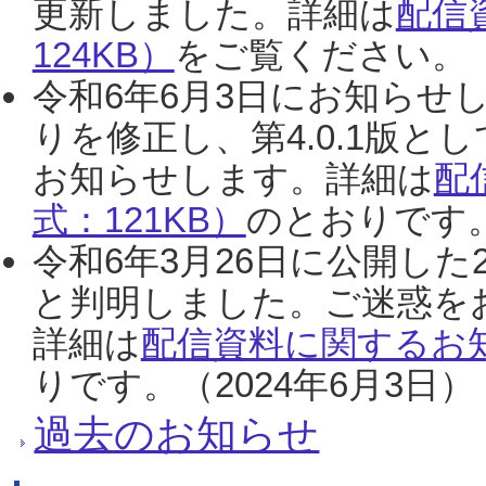
更新しました。詳細は
配信
124KB）
をご覧ください。（2
令和6年6月3日にお知らせし
りを修正し、第4.0.1版
お知らせします。詳細は
配
式：121KB）
のとおりです。
令和6年3月26日に公開した
と判明しました。ご迷惑を
詳細は
配信資料に関するお知
りです。（2024年6月3日）
過去のお知らせ