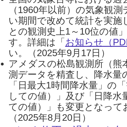
（1960年以前）の気象観
い期間で改めて統計を実施
との観測史上1～10位の値
す。詳細は「
お知らせ（PDF
い。（2025年9月17日）
アメダスの松島観測所（熊本
測データを精査し、降水量
「日最大1時間降水量」の「
しての値）」及び「日降水
ての値）」も変更となって
（2025年8月20日）