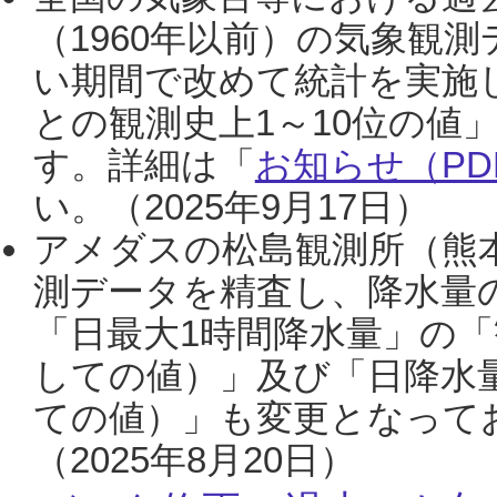
（1960年以前）の気象観
い期間で改めて統計を実施
との観測史上1～10位の値
す。詳細は「
お知らせ（PDF
い。（2025年9月17日）
アメダスの松島観測所（熊本
測データを精査し、降水量
「日最大1時間降水量」の「
しての値）」及び「日降水
ての値）」も変更となって
（2025年8月20日）