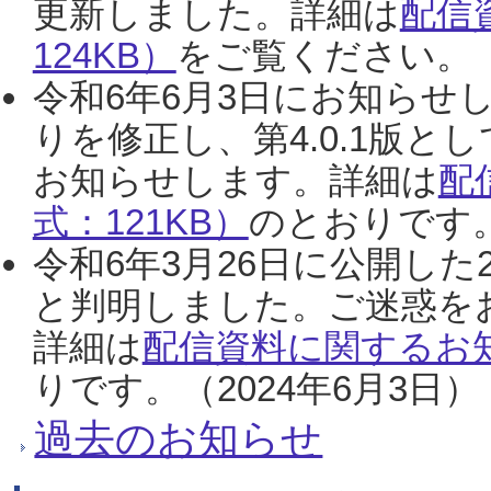
更新しました。詳細は
配信
124KB）
をご覧ください。（2
令和6年6月3日にお知らせし
りを修正し、第4.0.1版
お知らせします。詳細は
配
式：121KB）
のとおりです。
令和6年3月26日に公開した
と判明しました。ご迷惑を
詳細は
配信資料に関するお知
りです。（2024年6月3日）
過去のお知らせ