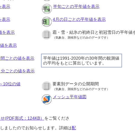
を表示
半旬ごとの平年値を表示
を表示
4月の日ごとの平年値を表示
値を表示
霜・雪・結氷の初終日と初冠雪日の平年値
（気象台、測候所などのみのデータです）
の値を表示
１時間ごとの値を表示
平年値は1991-2020年の30年間の観測値
の平均をもとに算出しています。
１０分ごとの値を表示
～10位の値
要素別データの公開期間
（気象台、測候所などのみのデータです）
メッシュ平年値図
(PDF形式：124KB）
をご覧くださ
開始しましたのでお知らせします。詳細は
配