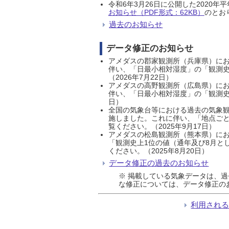
令和6年3月26日に公開した202
お知らせ（PDF形式：62KB）
のとおり
過去のお知らせ
データ修正のお知らせ
アメダスの郡家観測所（兵庫県）におい
伴い、「日最小相対湿度」の「観測史
（2026年7月22日）
アメダスの高野観測所（広島県）におい
伴い、「日最小相対湿度」の「観測史
日）
全国の気象台等における過去の気象観
施しました。これに伴い、「地点ごと
覧ください。（2025年9月17日）
アメダスの松島観測所（熊本県）にお
「観測史上1位の値（通年及び8月と
ください。（2025年8月20日）
データ修正の過去のお知らせ
※ 掲載している気象データは、
な修正については、データ修正の
利用され