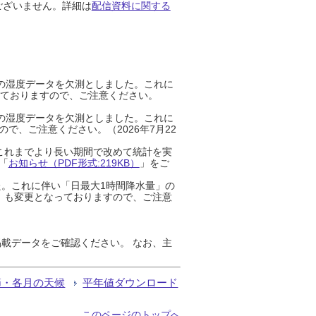
ございません。詳細は
配信資料に関する
までの湿度データを欠測としました。これに
っておりますので、ご注意ください。
までの湿度データを欠測としました。これに
、ご注意ください。（2026年7月22
これまでより長い期間で改めて統計を実
「
お知らせ（PDF形式:219KB）
」をご
た。これに伴い「日最大1時間降水量」の
」も変更となっておりますので、ご注意
載データをご確認ください。 なお、主
節・各月の天候
平年値ダウンロード
このページのトップへ