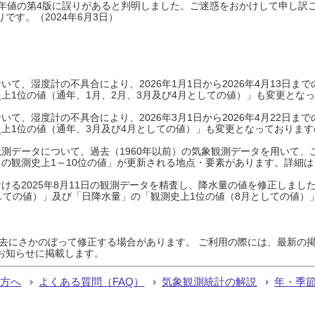
0年平年値の第4版に誤りがあると判明しました。ご迷惑をおかけして申し訳
です。（2024年6月3日）
て、湿度計の不具合により、2026年1月1日から2026年4月13日
上1位の値（通年、1月、2月、3月及び4月としての値）」も変更とな
て、湿度計の不具合により、2026年3月1日から2026年4月22日
上1位の値（通年、3月及び4月としての値）」も変更となっておりますので
測データについて、過去（1960年以前）の気象観測データを用いて、
の観測史上1～10位の値」が更新される地点・要素があります。詳細は
ける2025年8月11日の観測データを精査し、降水量の値を修正しまし
しての値）」及び「日降水量」の「観測史上1位の値（8月としての値）
過去にさかのぼって修正する場合があります。 ご利用の際には、最新の掲
お知らせに掲載します。
る方へ
よくある質問（FAQ）
気象観測統計の解説
年・季