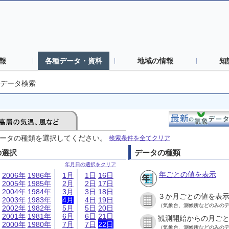
報
各種データ・資料
地域の情報
知
データ検索
ータの種類を選択してください。
検索条件を全てクリア
の選択
データの種類
年月日の選択をクリア
年ごとの値を表示
2006年
1986年
1月
1日
16日
2005年
1985年
2月
2日
17日
2004年
1984年
3月
3日
18日
３か月ごとの値を表
2003年
1983年
4月
4日
19日
（気象台、測候所などのみの
2002年
1982年
5月
5日
20日
2001年
1981年
6月
6日
21日
観測開始からの月ご
2000年
1980年
7月
7日
22日
（気象台、測候所などのみの