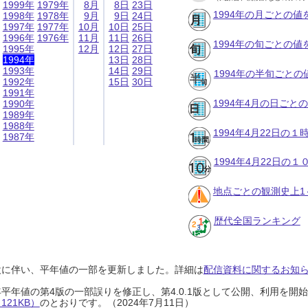
1999年
1979年
8月
8日
23日
1994年の月ごとの値
1998年
1978年
9月
9日
24日
1997年
1977年
10月
10日
25日
1996年
1976年
11月
11日
26日
1994年の旬ごとの値
1995年
12月
12日
27日
1994年
13日
28日
1993年
14日
29日
1994年の半旬ごとの
1992年
15日
30日
1991年
1994年4月の日ごと
1990年
1989年
1988年
1994年4月22日の
1987年
1994年4月22日の
地点ごとの観測史上1
歴代全国ランキング
設に伴い、平年値の一部を更新しました。詳細は
配信資料に関するお知らせ
0年平年値の第4版の一部誤りを修正し、第4.0.1版として公開、利用を
21KB）
のとおりです。（2024年7月11日）