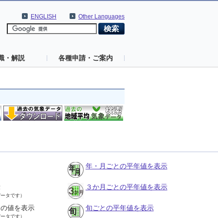
ENGLISH
Other Languages
識・解説
各種申請・ご案内
年・月ごとの平年値を表示
示
３か月ごとの平年値を表示
データです）
との値を表示
旬ごとの平年値を表示
データです）