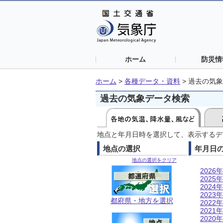
ホーム
防災情
ホーム
>
各種データ・資料
>
過去の気象
過去の気象データ検索
地点と年月日時を選択して、表示するデ
地点の選択
年月日
地点の選択をクリア
2026年
2025年
2024年
2023年
都府県・地方を選択
2022年
2021年
2020年