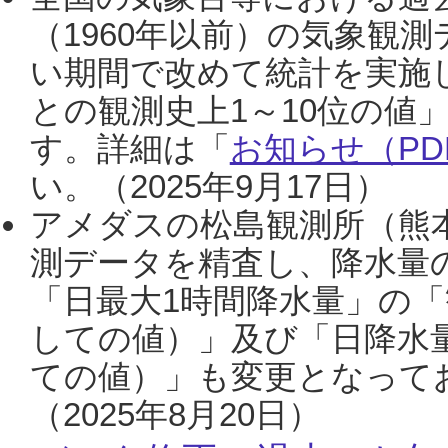
（1960年以前）の気象観
い期間で改めて統計を実施
との観測史上1～10位の値
す。詳細は「
お知らせ（PDF
い。（2025年9月17日）
アメダスの松島観測所（熊本
測データを精査し、降水量
「日最大1時間降水量」の「
しての値）」及び「日降水
ての値）」も変更となって
（2025年8月20日）