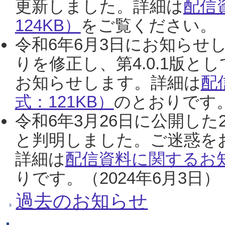
更新しました。詳細は
配信
124KB）
をご覧ください。（2
令和6年6月3日にお知らせし
りを修正し、第4.0.1版
お知らせします。詳細は
配
式：121KB）
のとおりです。
令和6年3月26日に公開した
と判明しました。ご迷惑を
詳細は
配信資料に関するお知
りです。（2024年6月3日）
過去のお知らせ