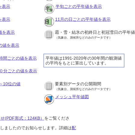
を表示
半旬ごとの平年値を表示
を表示
11月の日ごとの平年値を表示
値を表示
霜・雪・結氷の初終日と初冠雪日の平年値
（気象台、測候所などのみのデータです）
との値を表示
の１時間ごとの値を表示
平年値は1991-2020年の30年間の観測値
の平均をもとに算出しています。
の１０分ごとの値を表示
～10位の値
要素別データの公開期間
（気象台、測候所などのみのデータです）
メッシュ平年値図
(PDF形式：124KB）
をご覧くださ
開始しましたのでお知らせします。詳細は
配