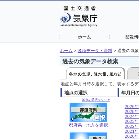
ホーム
防災情
ホーム
>
各種データ・資料
>
過去の気象
過去の気象データ検索
地点と年月日時を選択して、表示するデ
地点の選択
年月日
地点の選択をクリア
2026年
2025年
2024年
2023年
都府県・地方を選択
2022年
2021年
2020年