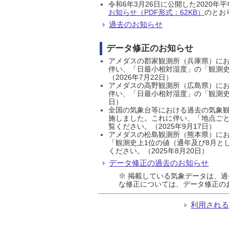
令和6年3月26日に公開した202
お知らせ（PDF形式：62KB）
のとおり
過去のお知らせ
データ修正のお知らせ
アメダスの郡家観測所（兵庫県）におい
伴い、「日最小相対湿度」の「観測史
（2026年7月22日）
アメダスの高野観測所（広島県）におい
伴い、「日最小相対湿度」の「観測史
日）
全国の気象台等における過去の気象観
施しました。これに伴い、「地点ごと
覧ください。（2025年9月17日）
アメダスの松島観測所（熊本県）にお
「観測史上1位の値（通年及び8月と
ください。（2025年8月20日）
データ修正の過去のお知らせ
※ 掲載している気象データは、
な修正については、データ修正の
利用され