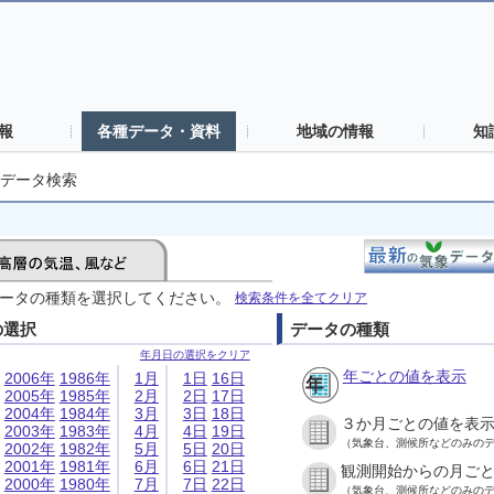
報
各種データ・資料
地域の情報
知
データ検索
ータの種類を選択してください。
検索条件を全てクリア
の選択
データの種類
年月日の選択をクリア
年ごとの値を表示
2006年
1986年
1月
1日
16日
2005年
1985年
2月
2日
17日
2004年
1984年
3月
3日
18日
３か月ごとの値を表
2003年
1983年
4月
4日
19日
（気象台、測候所などのみの
2002年
1982年
5月
5日
20日
2001年
1981年
6月
6日
21日
観測開始からの月ご
2000年
1980年
7月
7日
22日
（気象台、測候所などのみの