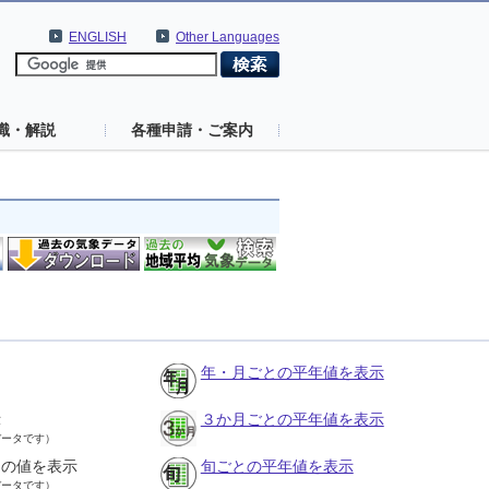
ENGLISH
Other Languages
識・解説
各種申請・ご案内
年・月ごとの平年値を表示
示
３か月ごとの平年値を表示
データです）
との値を表示
旬ごとの平年値を表示
データです）