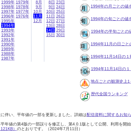
1999年
1979年
8月
8日
23日
1994年の月ごとの値
1998年
1978年
9月
9日
24日
1997年
1977年
10月
10日
25日
1996年
1976年
11月
11日
26日
1994年の旬ごとの値
1995年
12月
12日
27日
1994年
13日
28日
1993年
14日
29日
1994年の半旬ごとの
1992年
15日
30日
1991年
1994年11月の日ご
1990年
1989年
1988年
1994年11月14日
1987年
1994年11月14日
地点ごとの観測史上1
歴代全国ランキング
設に伴い、平年値の一部を更新しました。詳細は
配信資料に関するお知らせ
0年平年値の第4版の一部誤りを修正し、第4.0.1版として公開、利用を
21KB）
のとおりです。（2024年7月11日）