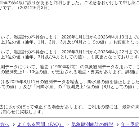
0年平年値の第4版に誤りがあると判明しました。ご迷惑をおかけして申し訳
です。（2024年6月3日）
て、湿度計の不具合により、2026年1月1日から2026年4月13日
上1位の値（通年、1月、2月、3月及び4月としての値）」も変更とな
て、湿度計の不具合により、2026年3月1日から2026年4月22日
上1位の値（通年、3月及び4月としての値）」も変更となっておりますので
測データについて、過去（1960年以前）の気象観測データを用いて、
の観測史上1～10位の値」が更新される地点・要素があります。詳細は
ける2025年8月11日の観測データを精査し、降水量の値を修正しまし
しての値）」及び「日降水量」の「観測史上1位の値（8月としての値）
過去にさかのぼって修正する場合があります。 ご利用の際には、最新の掲
お知らせに掲載します。
る方へ
よくある質問（FAQ）
気象観測統計の解説
年・季