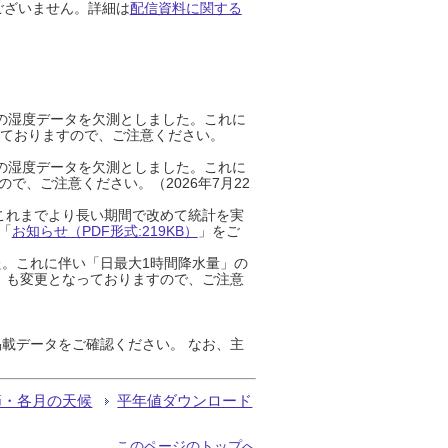
ございません。詳細は
配信資料に関する
までの湿度データを欠測としました。これに
っておりますので、ご注意ください。
までの湿度データを欠測としました。これに
、ご注意ください。（2026年7月22
これまでより長い期間で改めて統計を実
「
お知らせ（PDF形式:219KB）
」をご
た。これに伴い「日最大1時間降水量」の
」も変更となっておりますので、ご注意
載データをご確認ください。 なお、主
節・各月の天候
平年値ダウンロード
このページのトップへ