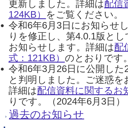
更新しました。詳細は
配信
124KB）
をご覧ください。（2
令和6年6月3日にお知らせし
りを修正し、第4.0.1版
お知らせします。詳細は
配
式：121KB）
のとおりです。
令和6年3月26日に公開した
と判明しました。ご迷惑を
詳細は
配信資料に関するお知
りです。（2024年6月3日）
過去のお知らせ