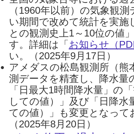
（1960年以前）の気象観
い期間で改めて統計を実施
との観測史上1～10位の値
す。詳細は「
お知らせ（PDF
い。（2025年9月17日）
アメダスの松島観測所（熊本
測データを精査し、降水量
「日最大1時間降水量」の「
しての値）」及び「日降水
ての値）」も変更となって
（2025年8月20日）