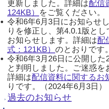
更新しました。詳細は
配信
124KB）
をご覧ください。（2
令和6年6月3日にお知らせし
りを修正し、第4.0.1版
お知らせします。詳細は
配
式：121KB）
のとおりです。
令和6年3月26日に公開した
と判明しました。ご迷惑を
詳細は
配信資料に関するお知
りです。（2024年6月3日）
過去のお知らせ