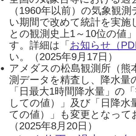
（1960年以前）の気象観
い期間で改めて統計を実施
との観測史上1～10位の値
す。詳細は「
お知らせ（PDF
い。（2025年9月17日）
アメダスの松島観測所（熊本
測データを精査し、降水量
「日最大1時間降水量」の「
しての値）」及び「日降水
ての値）」も変更となって
（2025年8月20日）