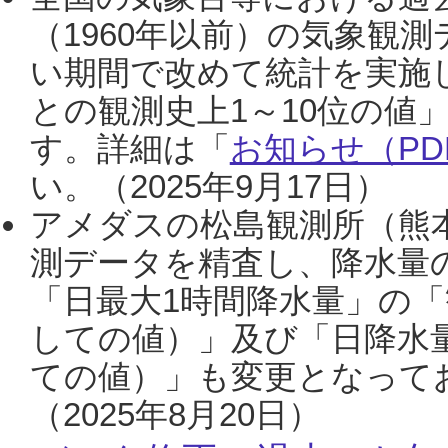
（1960年以前）の気象観
い期間で改めて統計を実施
との観測史上1～10位の値
す。詳細は「
お知らせ（PDF
い。（2025年9月17日）
アメダスの松島観測所（熊本
測データを精査し、降水量
「日最大1時間降水量」の「
しての値）」及び「日降水
ての値）」も変更となって
（2025年8月20日）