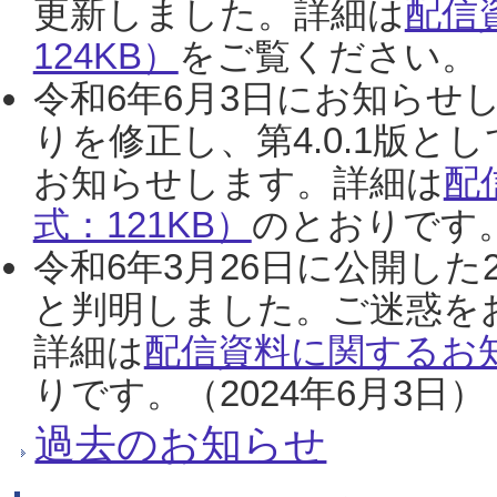
更新しました。詳細は
配信
124KB）
をご覧ください。（2
令和6年6月3日にお知らせし
りを修正し、第4.0.1版
お知らせします。詳細は
配
式：121KB）
のとおりです。
令和6年3月26日に公開した
と判明しました。ご迷惑を
詳細は
配信資料に関するお知
りです。（2024年6月3日）
過去のお知らせ