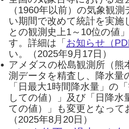
（1960年以前）の気象観
い期間で改めて統計を実施
との観測史上1～10位の値
す。詳細は「
お知らせ（PDF
い。（2025年9月17日）
アメダスの松島観測所（熊本
測データを精査し、降水量
「日最大1時間降水量」の「
しての値）」及び「日降水
ての値）」も変更となって
（2025年8月20日）