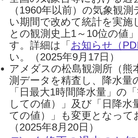
（1960年以前）の気象観
い期間で改めて統計を実施
との観測史上1～10位の値
す。詳細は「
お知らせ（PDF
い。（2025年9月17日）
アメダスの松島観測所（熊本
測データを精査し、降水量
「日最大1時間降水量」の「
しての値）」及び「日降水
ての値）」も変更となって
（2025年8月20日）