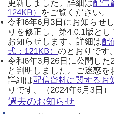
更新しました。詳細は
配信
124KB）
をご覧ください。（2
令和6年6月3日にお知らせし
りを修正し、第4.0.1版
お知らせします。詳細は
配
式：121KB）
のとおりです。
令和6年3月26日に公開した
と判明しました。ご迷惑を
詳細は
配信資料に関するお知
りです。（2024年6月3日）
過去のお知らせ