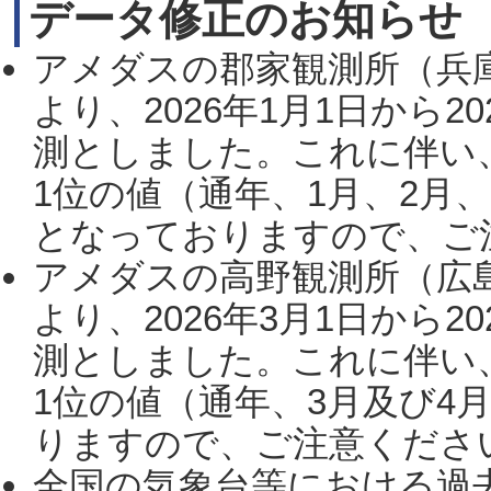
データ修正のお知らせ
アメダスの郡家観測所（兵
より、2026年1月1日から2
測としました。これに伴い
1位の値（通年、1月、2月
となっておりますので、ご注
アメダスの高野観測所（広
より、2026年3月1日から2
測としました。これに伴い
1位の値（通年、3月及び4
りますので、ご注意ください。
全国の気象台等における過